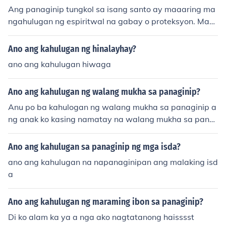
Ang panaginip tungkol sa isang santo ay maaaring ma
ngahulugan ng espiritwal na gabay o proteksyon. Maa
aring ito rin ay nagpapakita ng iyong paghahanap ng i
nspirasyon at moral na direksyon sa buhay. Ang mga s
Ano ang kahulugan ng hinalayhay?
anto sa mga panaginip ay kadalasang sumasalamin sa
ano ang kahulugan hiwaga
mga aspeto ng kabanalan, pananampalataya, at mga
positibong pagbabago na nais mong makamit.
Ano ang kahulugan ng walang mukha sa panaginip?
Anu po ba kahulogan ng walang mukha sa panaginip a
ng anak ko kasing namatay na walang mukha sa pana
ginip ko malabo ang mukha nya sana po masagot..
Ano ang kahulugan sa panaginip ng mga isda?
ano ang kahulugan na napanaginipan ang malaking isd
a
Ano ang kahulugan ng maraming ibon sa panaginip?
Di ko alam ka ya a nga ako nagtatanong haisssst