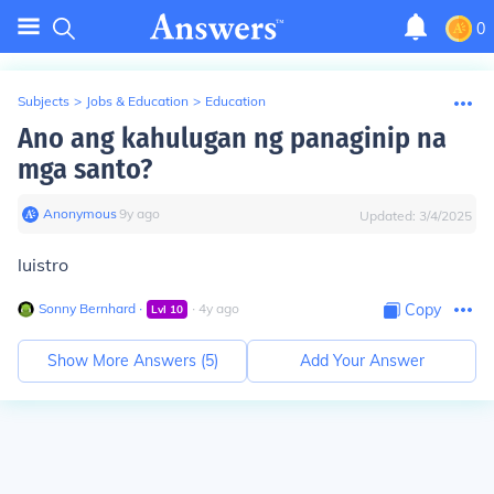
0
Subjects
>
Jobs & Education
>
Education
Ano ang kahulugan ng panaginip na
mga santo?
Anonymous
∙
9
y
ago
Updated:
3/4/2025
luistro
Sonny Bernhard
∙
∙
4
y
ago
Copy
Lvl
10
Show More Answers (
5
)
Add Your Answer