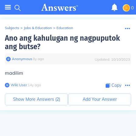
0
Subjects
>
Jobs & Education
>
Education
Ano ang kahulugan ng nagpuputok
ang butse?
Anonymous
∙
8
y
ago
Updated:
10/10/2023
madilim
Wiki User
∙
14
y
ago
Copy
Show More Answers (
2
)
Add Your Answer