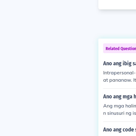
Related Questio
Ano ang ibig s
Intrapersonal
at pananaw. I
an. Karaniwan
Ano ang mga h
Ang mga halimb
n sinusuri ng
dito ang pagg
g pagpili ng 
Ano ang code 
ss at pagkilal