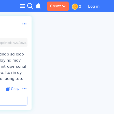
Log in
Create
0
Updated:
7/21/2025
anap sa loob
ilay na may
 intrapersonal
. Ito rin ay
a ibang tao.
Copy