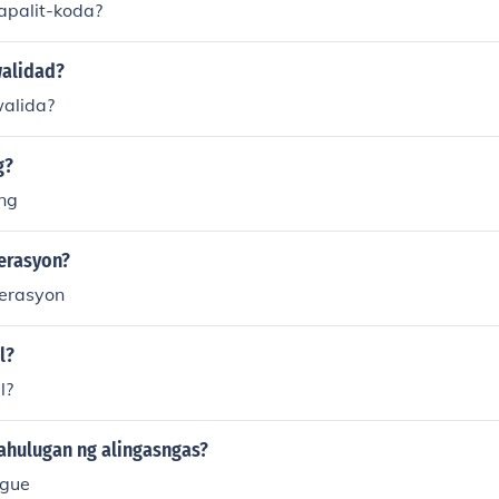
apalit-koda?
alidad?
alida?
g?
ing
erasyon?
erasyon
l?
l?
ahulugan ng alingasngas?
ague