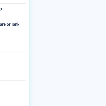
S?
are or rank