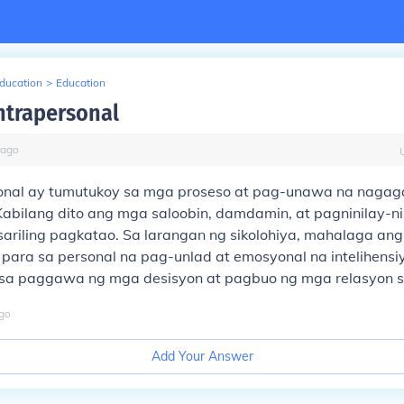
Education
>
Education
ntrapersonal
ago
onal ay tumutukoy sa mga proseso at pag-unawa na nagag
 Kabilang dito ang mga saloobin, damdamin, at pagninilay-n
sariling pagkatao. Sa larangan ng sikolohiya, mahalaga ang
ara sa personal na pag-unlad at emosyonal na intelihensiya
sa paggawa ng mga desisyon at pagbuo ng mga relasyon s
go
Add Your Answer