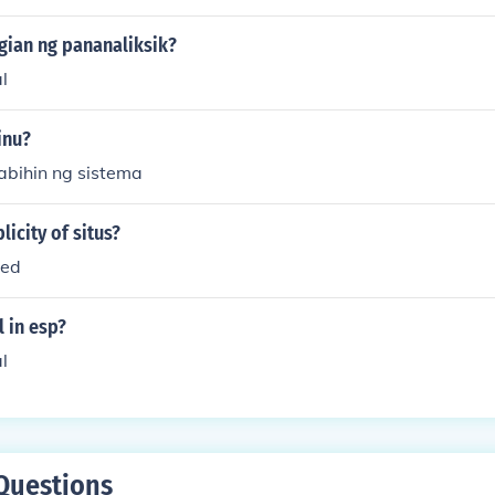
gian ng pananaliksik?
l
inu?
abihin ng sistema
licity of situs?
ted
 in esp?
l
Questions