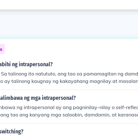
ns
abihi ng intrapersonal?
- Sa talinong ito natututo, ang tao sa pamamagitan ng dam
to ay talinong kaugnay ng kakayahang magnilay at masala
g ang taong may ganitong talino ay malihim at mapag-isa o 
alimbawa ng mga intrapersonal?
awa ng intrapersonal ay ang pagninilay-nilay o self-reflec
 isang tao ang kanyang mga saloobin, damdamin, at karanas
awa ng mga desisyon batay sa sariling mga halaga at panin
landas sa karera o pakikipag-ugnayan sa iba. Ang pagbuo n
switching?
a sa sariling emosyon ay mahalagang bahagi rin ng intraper