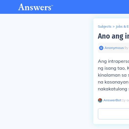
Subjects
>
Jobs & 
Ano ang i
Anonymous
∙
9
y
Ang intrapers
ng isang tao.
kinalaman sa 
na kasanayan p
nakakatulong 
AnswerBot
∙
1
y
a