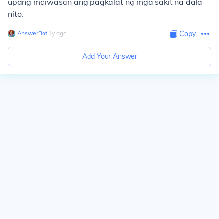
upang maiwasan ang pagkalat ng mga sakit na dala
nito.
AnswerBot
∙
1
y
ago
Copy
Add Your Answer