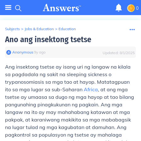
0
Subjects
>
Jobs & Education
>
Education
Ano ang insektong tsetse
Anonymous
∙
9
y
ago
Updated:
8/1/2025
Ang insektong tsetse ay isang uri ng langaw na kilala
sa pagdadala ng sakit na sleeping sickness o
trypanosomiasis sa mga tao at hayop. Matatagpuan
ito sa mga lugar sa sub-Saharan
Africa
, at ang mga
tsetse ay umaasa sa dugo ng mga hayop at tao bilang
pangunahing pinagkukunan ng pagkain. Ang mga
langaw na ito ay may mahahabang katawan at mga
pakpak, at karaniwang makikita sa mga mababagsik
na lugar tulad ng mga kagubatan at damuhan. Ang
pagkontrol sa populasyon ng tsetse ay mahalaga