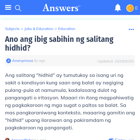
0
Subjects
>
Jobs & Education
>
Education
Ano ang ibig sabihin ng salitang
hidhid?
Anonymous
∙
9
y
ago
Updated:
10/19/2025
Ang salitang "hidhid" ay tumutukoy sa isang uri ng
sakit o kondisyon kung saan ang balat ay nagiging
pulang-pula at namumula, kadalasang dulot ng
pangangati o iritasyon. Maaari rin itong magpahiwatig
ng pagkakaroon ng mga sugat o paltos sa balat. Sa
mas pangkaraniwang konteksto, maaaring gamitin ang
"hidhid" upang ilarawan ang pakiramdam ng
pagkakaroon ng pangangati.
AnswerBot
∙
9
mo
ago