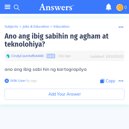
0
Subjects
>
Jobs & Education
>
Education
Ano ang ibig sabihin ng agham at
teknolohiya?
CindyCavintafb4488
∙
∙
10
y
ago
Lvl
1
Updated:
10/10/2023
ano ang ibig sabi hin ng kartograpilya
Wiki User
∙
9
y
ago
Copy
Add Your Answer