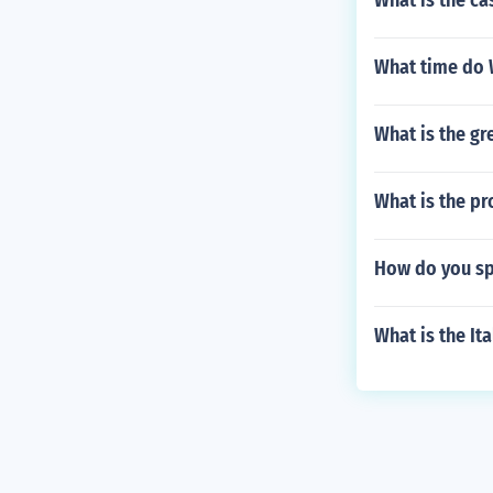
What is the c
What time do W
What is the gr
What is the pr
How do you spe
What is the Ita