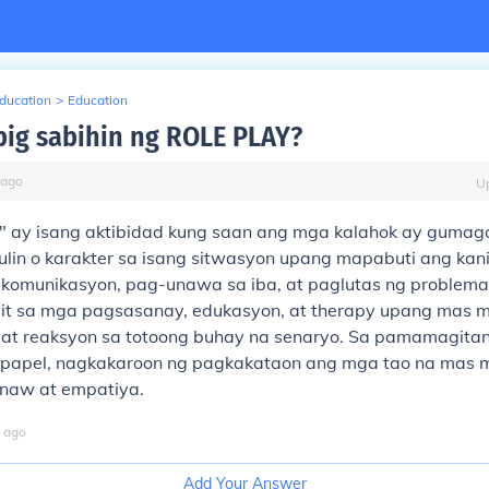
Education
>
Education
big sabihin ng ROLE PLAY?
ago
U
y" ay isang aktibidad kung saan ang mga kalahok ay guma
kulin o karakter sa isang sitwasyon upang mapabuti ang kan
komunikasyon, pag-unawa sa iba, at paglutas ng problem
it sa mga pagsasanay, edukasyon, at therapy upang mas m
at reaksyon sa totoong buhay na senaryo. Sa pamamagita
g papel, nagkakaroon ng pagkakataon ang mga tao na mas 
naw at empatiya.
ago
Add Your Answer