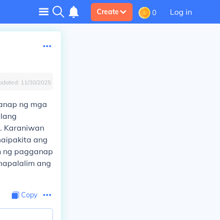
Log in
Create
0
pdated:
11/30/2025
ganap ng mga
ilang
a. Karaniwan
aipakita ang
n ng pagganap
mapalalim ang
Copy