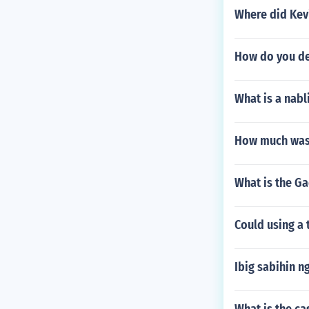
Where did Kevi
How do you dea
What is a nabl
How much was 
What is the Gae
Could using a
Ibig sabihin n