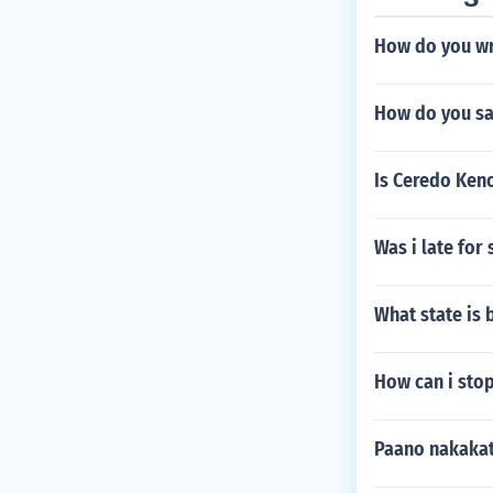
How do you wr
How do you say
Is Ceredo Ken
Was i late for
What state is 
How can i stop
Paano nakakat