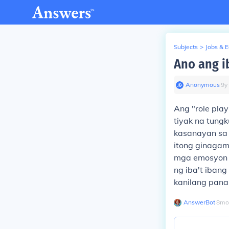
Subjects
>
Jobs & 
Ano ang i
Anonymous
∙
9
y
Ang "role pla
tiyak na tung
kasanayan sa 
itong ginagam
mga emosyon 
ng iba't iban
kanilang pana
AnswerBot
∙
8
mo