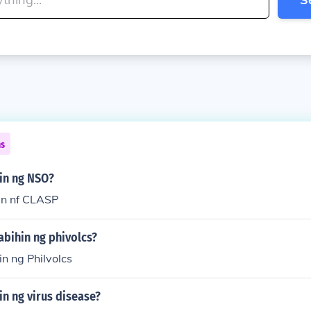
ns
hin ng NSO?
in nf CLASP
abihin ng phivolcs?
in ng Philvolcs
in ng virus disease?