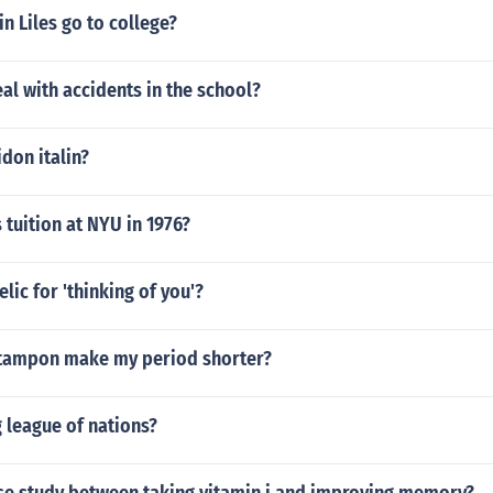
n Liles go to college?
l with accidents in the school?
idon italin?
tuition at NYU in 1976?
lic for 'thinking of you'?
 tampon make my period shorter?
g league of nations?