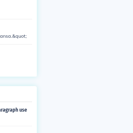
bansa.&quot;
aragraph use