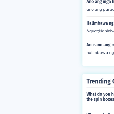
Ano ang mga h
ano ang para
Halimbawa ng
&quot;Naniniw
Anu-ano ang m
halimbawa ng 
Trending 
What do you ha
the spin boxe