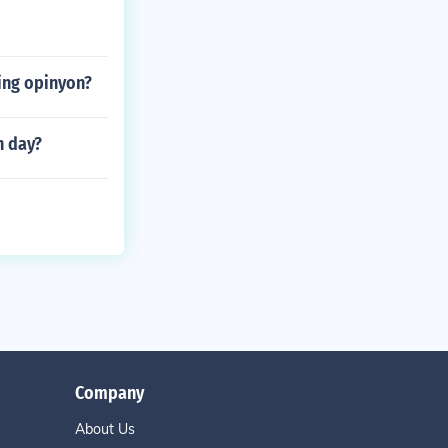
ing opinyon?
n day?
Company
About Us