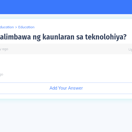
Education
>
Education
alimbawa ng kaunlaran sa teknolohiya?
y
ago
U
go
Add Your Answer