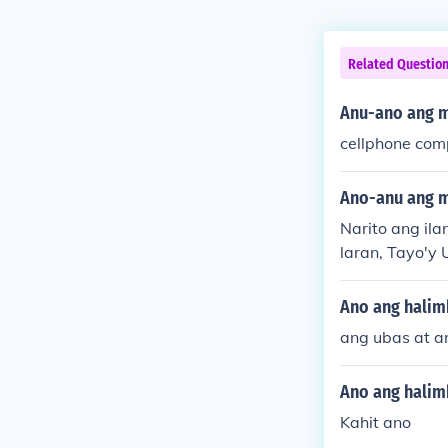
Related Questio
Anu-ano ang m
cellphone com
Ano-anu ang m
Narito ang il
laran, Tayo'y
ot; Ang mga s
kamit ang mas
Ano ang halim
a nito ang hal
ang ubas at a
Ano ang hali
Kahit ano