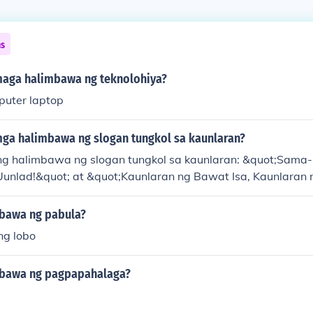
ns
aga halimbawa ng teknolohiya?
puter laptop
ga halimbawa ng slogan tungkol sa kaunlaran?
ang halimbawa ng slogan tungkol sa kaunlaran: &quot;Sam
 Uunlad!&quot; at &quot;Kaunlaran ng Bawat Isa, Kaunlaran
logan na ito ay nagtataguyod ng pagkakaisa at pagtutulu
 magandang kinabukasan para sa lahat. Sa simpleng mensa
bawa ng pabula?
aga ng kolektibong pagsisikap sa pag-unlad ng lipunan.
ng lobo
mbawa ng pagpapahalaga?