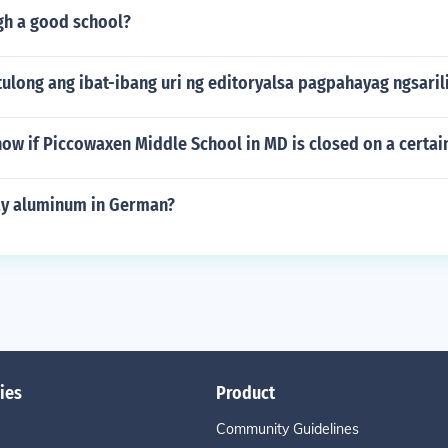
high a good school?
ulong ang ibat-ibang uri ng editoryalsa pagpahayag ngsaril
ow if Piccowaxen Middle School in MD is closed on a certai
ay aluminum in German?
ies
Product
Community Guidelines