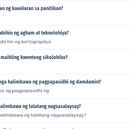
an ng kaunlaran sa panitikan?
abihin ng agham at teknolohiya?
abi hin ng kartograpilya
maikling kwentong sikolohiko?
mga halimbawa ng pagpapasidhi ng damdamin?
a ng pagpapasidhi ng
alimbawa ng talatang nagsasalaysay?
halimbawa ng talatang nagsasalaysay?