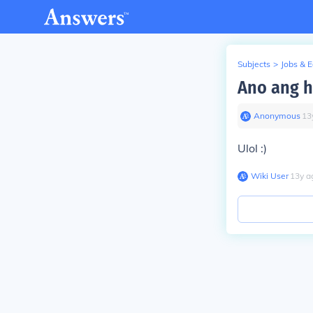
Subjects
>
Jobs & 
Ano ang h
Anonymous
∙
13
Ulol :)
Wiki User
∙
13
y
a