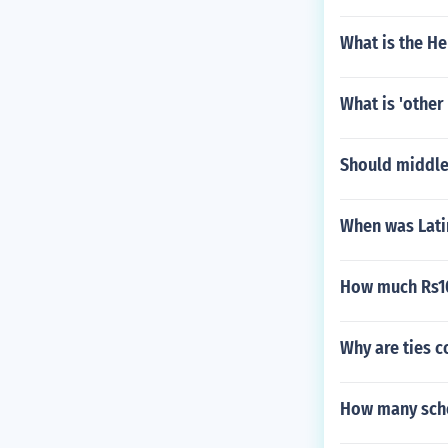
What is the H
What is 'other
Should middle
When was Latin
How much Rs1
Why are ties c
How many scho