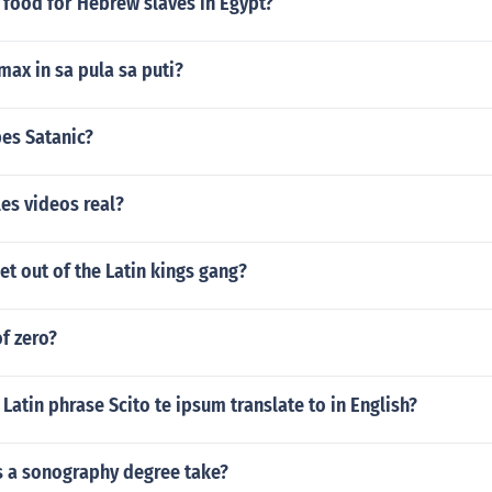
food for Hebrew slaves in Egypt?
imax in sa pula sa puti?
pes Satanic?
les videos real?
et out of the Latin kings gang?
of zero?
Latin phrase Scito te ipsum translate to in English?
 a sonography degree take?