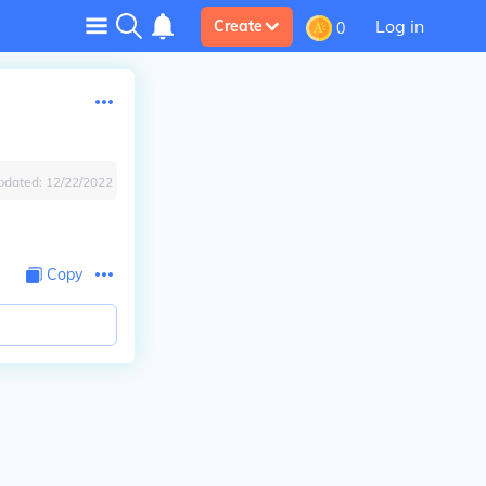
Log in
Create
0
pdated:
12/22/2022
Copy