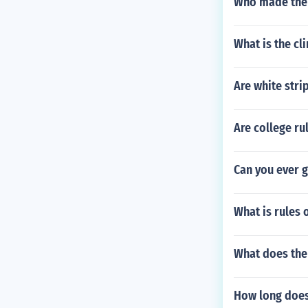
Who made the 
What is the cl
Are white stri
Are college ru
Can you ever g
What is rules 
What does the 
How long does