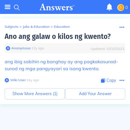
0
Subjects
>
Jobs & Education
>
Education
Ano ang galaw o kilos ng kwento?
Anonymous
∙
13
y
ago
Updated:
10/10/2023
ang ibig sabihin ng banghay ay ang pagkakasunod-
sunod ng mga pangyayari sa isang kwento.
Wiki User
∙
16
y
ago
Copy
Show More Answers (
1
)
Add Your Answer