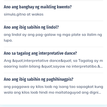
Ano ang banghay ng maikling kwento?
simula,gitna at wakas
Ano ang ibig sabihin ng lindol?
ang lindol ay ang pag-galaw ng mga plate sa ilalim ng
lupa.
Ano sa tagalog ang interpretative dance?
Ang &quot;interpretative dance&quot; sa Tagalog ay m
aaaring isalin bilang &quot;sayaw na interpretatibo.&q
uot; Ito ay isang uri ng sayaw na naglalayong ipahaya
g ang damdamin, ideya, o kwento sa pamamagitan ng
Ano ang ibig sabihin ng paghihinagpis?
mga galaw ng katawan, kadalasang walang tiyak na e
ang paggawa ay kilos loob ng isang tao sapagkat kung
struktura o anyo. Sa ganitong paraan, ang mga manan
wala ang kilos loob hindi mo maitataguyod ang dignida
ayaw ay nagiging mga tagapagsalaysay gamit ang ka
d mo
nilang mga kilos at ekspresyon.