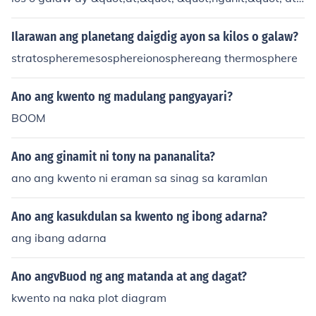
&quot;subalit.&quot; Ang &quot;at&quot; ay ginagamit
upang ipakita ang pagkakaugnay ng dalawang kilos, h
Ilarawan ang planetang daigdig ayon sa kilos o galaw?
alimbawa, &quot;Nag-aral siya at nag-review para sa
stratospheremesosphereionosphereang thermosphere
exam.&quot; Ang &quot;ngunit&quot; at &quot;subalit&
quot; naman ay nagpapakita ng kontradiksyon, tulad n
Ano ang kwento ng madulang pangyayari?
g &quot;Nagluto siya ngunit hindi siya kumain.&quot;
BOOM
Ano ang ginamit ni tony na pananalita?
ano ang kwento ni eraman sa sinag sa karamlan
Ano ang kasukdulan sa kwento ng ibong adarna?
ang ibang adarna
Ano angvBuod ng ang matanda at ang dagat?
kwento na naka plot diagram