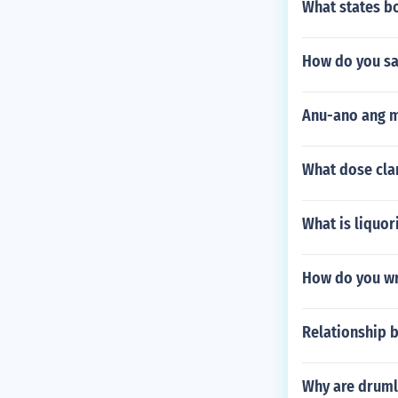
What states bo
How do you say
Anu-ano ang m
What dose cla
What is liquor
How do you wr
Relationship 
Why are druml