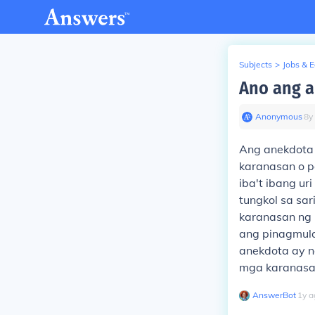
Subjects
>
Jobs & 
Ano ang a
Anonymous
∙
8
y
Ang anekdota 
karanasan o 
iba't ibang u
tungkol sa sa
karanasan ng 
ang pinagmula
anekdota ay n
mga karanasa
AnswerBot
∙
1
y
a