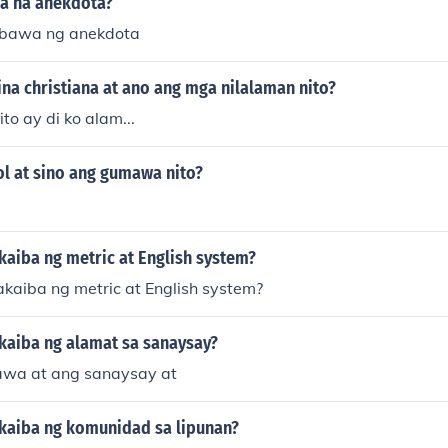
a na anekdota?
mbawa ng anekdota
na christiana at ano ang mga nilalaman nito?
to ay di ko alam...
l at sino ang gumawa nito?
kaiba ng metric at English system?
kaiba ng metric at English system?
kaiba ng alamat sa sanaysay?
awa at ang sanaysay at
kaiba ng komunidad sa lipunan?