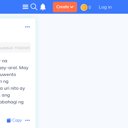
Log in
Create
0
Updated:
7/19/2025
r na
ay-aral. May
ukuwento
n ng
 uri nito ay
, ang
babahagi ng
Copy