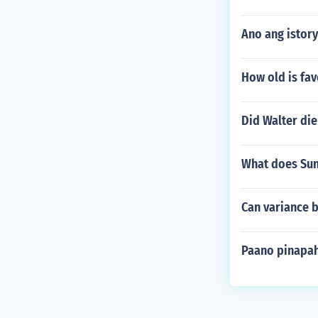
Ano ang istory
How old is fav
Did Walter die
What does Sun
Can variance 
Paano pinapa