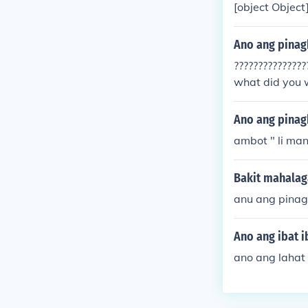
[object Object
Ano ang pinag
???????????????
what did you 
e??????????????
Ano ang pinag
ambot " li man 
Bakit mahalag
anu ang pinag
Ano ang ibat i
ano ang lahat 