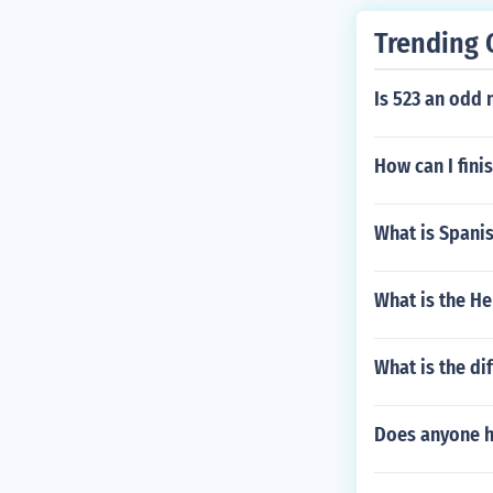
Trending 
Is 523 an odd
How can I fin
What is Spani
What is the H
What is the di
Does anyone h