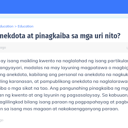
Education
>
Education
nekdota at pinagkaiba sa mga uri nito?
ago
ay isang maikling kwento na naglalahad ng isang partikula
pangyayari, madalas na may layuning magpatawa o magbig
ri ng anekdota, kabilang ang personal na anekdota na nagk
riling karanasan, at pampublikong anekdota na naglalarawa
iba o mga sikat na tao. Ang pangunahing pinagkaiba ng mga
n ng kwento at ang layunin ng pagsasalaysay. Sa kabuuan
aglilingkod bilang isang paraan ng pagpapahayag at pag
n sa isang mas magaan at nakakaengganyong paraan.
go