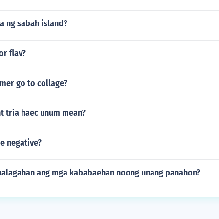
a ng sabah island?
or flav?
mer go to collage?
t tria haec unum mean?
be negative?
halagahan ang mga kababaehan noong unang panahon?