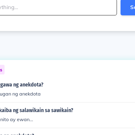
S
ns
ggawa ng anekdota?
lugan ng anekdota
kaiba ng salawikain sa sawikain?
nito ay ewan...