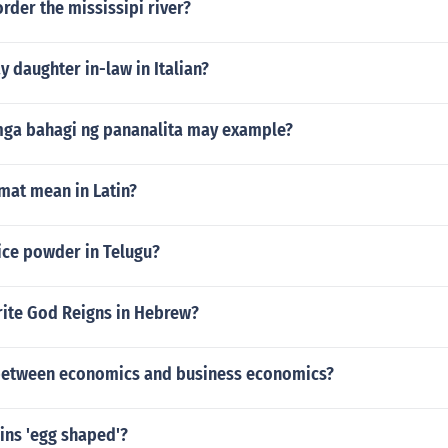
rder the mississipi river?
 daughter in-law in Italian?
ga bahagi ng pananalita may example?
mat mean in Latin?
ice powder in Telugu?
ite God Reigns in Hebrew?
between economics and business economics?
ins 'egg shaped'?