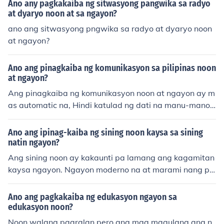
Ano any pagkakaiba ng sitwasyong pangwika sa radyo
at dyaryo noon at sa ngayon?
ano ang sitwasyong pngwika sa radyo at dyaryo noon
at ngayon?
Ano ang pinagkaiba ng komunikasyon sa pilipinas noon
at ngayon?
Ang pinagkaiba ng komunikasyon noon at ngayon ay m
as automatic na, Hindi katulad ng dati na manu-mano
ang pagpapadala ng sulat. Mas pinabilis at pina Hi-Te
ch na.Dahil meron nang cellphone, internet, express deli
Ano ang ipinag-kaiba ng sining noon kaysa sa sining
very, mas mapapabilis ang ating komunikasyon sa iban
natin ngayon?
g tao.Mas madali na tayong makikibalita sa anumang
Ang sining noon ay kakaunti pa lamang ang kagamitan
maaring mangyaro o maganap sa kapaligiran :)
kaysa ngayon. Ngayon moderno na at marami nang pa
raan ang ginagamit upang maging maayos ang pagga
wa sa sining.from: ANNALLY COMCOM
Ano ang pagkakaiba ng edukasyon ngayon sa
edukasyon noon?
Noon walang paaralan pero ang mga magulang ang n