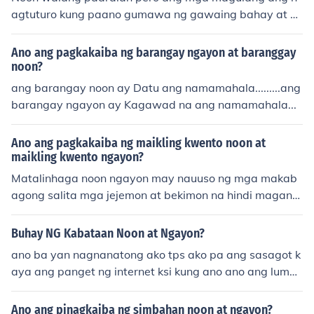
agtuturo kung paano gumawa ng gawaing bahay at ku
ng paano gumamit ng sandata para sa digmaan. subal
it ngayon may guro na at may paaralan.
Ano ang pagkakaiba ng barangay ngayon at baranggay
noon?
ang barangay noon ay Datu ang namamahala.........ang
barangay ngayon ay Kagawad na ang namamahala...
Ano ang pagkakaiba ng maikling kwento noon at
maikling kwento ngayon?
Matalinhaga noon ngayon may nauuso ng mga makab
agong salita mga jejemon at bekimon na hindi magand
a para sa mga pilipino.
Buhay NG Kabataan Noon at Ngayon?
ano ba yan nagnanatong ako tps ako pa ang sasagot k
aya ang panget ng internet ksi kung ano ano ang lumal
abas !!!!!!!!!!!!!!
Ano ang pinagkaiba ng simbahan noon at ngayon?