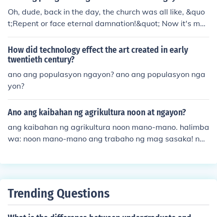
Oh, dude, back in the day, the church was all like, &quo
t;Repent or face eternal damnation!&quot; Now it's mor
e like, &quot;Hey, come hang out, we've got cool music
and free coffee.&quot; So yeah, the vibe has definitely s
How did technology effect the art created in early
hifted from fire and brimstone to chill and welcoming.
twentieth century?
ano ang populasyon ngayon? ano ang populasyon nga
yon?
Ano ang kaibahan ng agrikultura noon at ngayon?
ang kaibahan ng agrikultura noon mano-mano. halimba
wa: noon mano-mano ang trabaho ng mag sasaka! nga
un my mga makinarya na para mapadali ang trabaho...
Trending Questions