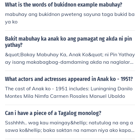
mon na dinaranas ng mga tao sa lipunan at ang kanila
What is the words of bukidnon example mabuhay?
ng pakikibaka para sa mas magandang kinabukasan.
mabuhay ang bukidnon pweteng sayuna taga bukid ba
Ang mensahe ng pag-asa at determinasyon, kahit sa k
ya ko
abila ng mga pagsubok, ay isang mahalagang bahagi
na maaaring magbigay inspirasyon sa sinumang mam
Bakit mabuhay ka anak ko ang pamagat ng akda ni pin
babasa. Sa kabuuan, ang nobela ay nagtuturo ng kahal
yathay?
agahan ng pagmamahal at pag-unawa sa isa't isa.
&quot;Bakay Mabuhay Ka, Anak Ko&quot; ni Pin Yathay
ay isang makabagbag-damdaming akda na naglalara
wan ng karanasan ng mga tao sa ilalim ng Khmer Roug
e sa Cambodia. Sa kwentong ito, isinasalaysay ang mg
What actors and actresses appeared in Anak ko - 1951?
a sakripisyo at pag-asa ng isang ina para sa kanyang
The cast of Anak ko - 1951 includes: Luningning Danilo
anak sa gitna ng matinding hirap at pagdurusa. Ang m
Montes Mila Nimfa Carmen Rosales Manuel Ubaldo
ensahe ng akda ay nagbibigay-diin sa halaga ng buha
y, pagmamahal ng magulang, at ang tibay ng loob sa k
Can i have a piece of a Tagalog monolog?
abila ng mga pagsubok. Sa kabuuan, ito ay isang paal
ala ng kahalagahan ng pamilya at pag-asa sa mga ma
Ssshhhh.. wag kau maingay&hellip; natutulog na ang a
dilim na panahon.
sawa ko&hellip; baka saktan na naman niya ako kapag
nagambala ko siya&hellip; Nag aalala na ako sa mga a