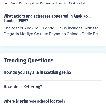
ng akong kunin&hellip; wala sa akin ang kwarta&hellip;
Sa Puso Ko Iingatan Ka ended on 2003-02-14.
mapaparam
hindi iyon kinuha ng anak ko&hellip; parang awa nyu na
&hellip; maawa na kau sakin&hellip;. &lt;aarte na tila hi
What actors and actresses appeared in Anak ko ...
nihila, babagsak paluhod&hellip; mababaliw&hellip;&g
Lando - 1985?
t; Nasaan na ang mga anak ko? Basilio, Crispin&hellip; I
The cast of Anak ko ... Lando - 1985 includes: Marissa
kaw nakita mo ba ang mga anak ko? Baka napansin m
Delgado Marilyn Galman Reynaldo Galman Dodie Rami
o sila&hellip; maaari bang sabihin mo sa akin kung nas
rez as Lando Vilma Vitug as Olivia
an sila? Parang awa mo na ginoo&hellip; ituro mo&helli
p; Maawa ka na sakin Basilio&hellip; Crispin&hellip; Ba
silio&hellip; Crispin&hellip;. --&gt;&gt;im kristal joy..here
s ur script
Trending Questions
How do you say sile in scottish gaelic?
How old is Kettering?
Where is Primrose school located?