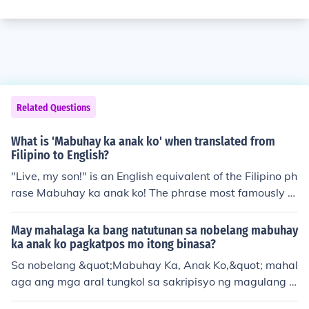
Related Questions
What is 'Mabuhay ka anak ko' when translated from
Filipino to English?
"Live, my son!" is an English equivalent of the Filipino ph
rase Mabuhay ka anak ko! The phrase most famously re
ferences a modern novel's title, whose translation conv
eys a welcome to or wish for long life well lived to "you,
May mahalaga ka bang natutunan sa nobelang mabuhay
my son" in English. The pronunciation will be "ma-BOO-
ka anak ko pagkatpos mo itong binasa?
eye ka-nak ko" in Tagalog.
Sa nobelang &quot;Mabuhay Ka, Anak Ko,&quot; mahal
aga ang mga aral tungkol sa sakripisyo ng magulang a
t ang halaga ng pamilya. Ipinapakita nito ang mga ha