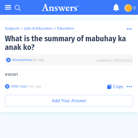
0
Subjects
>
Jobs & Education
>
Education
What is the summary of mabuhay ka
anak ko?
Anonymous
∙
9
y
ago
Updated:
10/10/2023
ewan
Wiki User
∙
14
y
ago
Copy
Add Your Answer