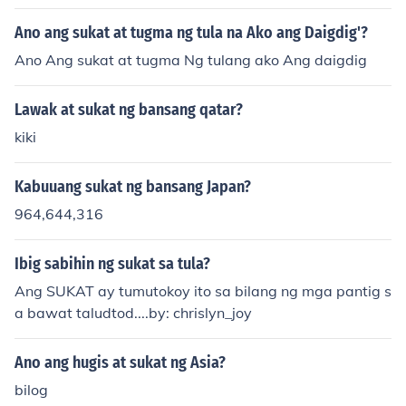
- sukat na 7.68 milyong square kilometers Ito ang mga
Ano ang sukat at tugma ng tula na Ako ang Daigdig'?
sukat ng bawat kontinente sa mundo.
Ano Ang sukat at tugma Ng tulang ako Ang daigdig
Lawak at sukat ng bansang qatar?
kiki
Kabuuang sukat ng bansang Japan?
964,644,316
Ibig sabihin ng sukat sa tula?
Ang SUKAT ay tumutokoy ito sa bilang ng mga pantig s
a bawat taludtod....by: chrislyn_joy
Ano ang hugis at sukat ng Asia?
bilog