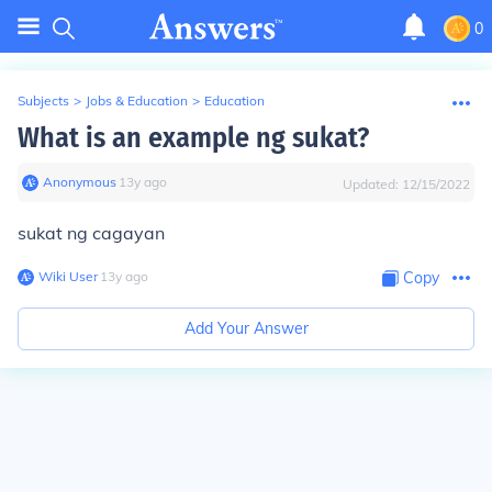
0
Subjects
>
Jobs & Education
>
Education
What is an example ng sukat?
Anonymous
∙
13
y
ago
Updated:
12/15/2022
sukat ng cagayan
Wiki User
∙
13
y
ago
Copy
Add Your Answer