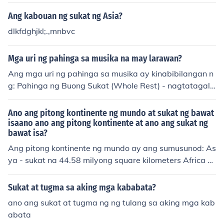
Ang kabouan ng sukat ng Asia?
dlkfdghjkl;.,mnbvc
Mga uri ng pahinga sa musika na may larawan?
Ang mga uri ng pahinga sa musika ay kinabibilangan n
g: Pahinga ng Buong Sukat (Whole Rest) - nagtatagal
ng buong sukat at walang tunog. Pahinga ng Kalahatin
g Sukat (Half Rest) - tumatagal ng kalahating sukatan.
Ano ang pitong kontinente ng mundo at sukat ng bawat
Pahinga ng Kwartong Sukat (Quarter Rest) - umaabot
isaano ano ang pitong kontinente at ano ang sukat ng
bawat isa?
sa isang kwarto ng sukat. Ang bawat uri ng pahinga a
y may kani-kaniyang simbolo at mahalaga para sa tam
Ang pitong kontinente ng mundo ay ang sumusunod: As
ang ritmo at pag-unawa sa musika.
ya - sukat na 44.58 milyong square kilometers Africa -
sukat na 30.37 milyong square kilometers Hilagang Am
erika - sukat na 24.71 milyong square kilometers Timog
Sukat at tugma sa aking mga kababata?
Amerika - sukat na 17.84 milyong square kilometers An
ano ang sukat at tugma ng ng tulang sa aking mga kab
tarctica - sukat na 14 milyong square kilometers Europ
abata
a - sukat na 10.18 milyong square kilometers Australia