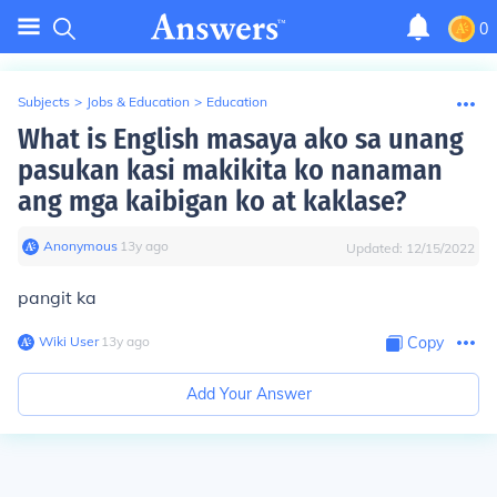
0
Subjects
>
Jobs & Education
>
Education
What is English masaya ako sa unang
pasukan kasi makikita ko nanaman
ang mga kaibigan ko at kaklase?
Anonymous
∙
13
y
ago
Updated:
12/15/2022
pangit ka
Wiki User
∙
13
y
ago
Copy
Add Your Answer