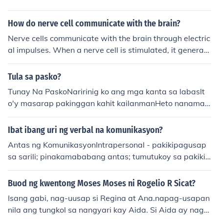
How do nerve cell communicate with the brain?
Nerve cells communicate with the brain through electric
al impulses. When a nerve cell is stimulated, it generate
s an electrical signal that travels along the cell's axon t
o reach the brain. Once in the brain, these signals are pr
Tula sa pasko?
ocessed and interpreted as sensations or actions.
Tunay Na PaskoNaririnig ko ang mga kanta sa labasIt
o'y masarap pakinggan kahit kailanmanHeto nanaman
ang panahon na inaabangan ng lahatAng pinakamasa
yang oras sa taon, ang Pasko.Tuwing ang Pasko ay su
Ibat ibang uri ng verbal na komunikasyon?
masapitTila anghel ang lahat ng mga taoLahat ng awa
Antas ng KomunikasyonIntrapersonal - pakikipagusap
y ay tinatanghay ng hanginEpekto ito ng Espiritu ng Pa
sa sarili; pinakamababang antas; tumutukoy sa pakikip
sko.Ang ating puso, buksan natin sa ibaTayo'y maging
ag-usap ng indibidwal sa sarili-sa kanyang replektibon
parang mabuting SamaritanoTulung-tulungan ang laha
g pag-iisip, pakikinig sa sarili, pagbubulay-bulay, o kay
Buod ng kwentong Moses Moses ni Rogelio R Sicat?
tpara maging mapayapa ang Pasko!Ang gabi ay isang
a ay kapag pinakikiramdaman ang paggalaw ng sarili.I
umagadahil sa madaming ilaw nakasindiKapag nakita
Isang gabi, nag-uusap si Regina at Ana.napag-usapan
nterpersonal - pakikipagusap sa ibang tao; pakikipagt
nation ito, natutunaw ang ating pusoKasi alam natin pa
nila ang tungkol sa nangyari kay Aida. Si Aida ay naga
alastasan sa iba't-ibang indibidwal.Pampubliko - pakik