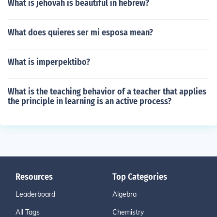
aril si Tony ngunit tinabig ito ni Regina. Pinagtulung-tul
What is jehovah is beautiful in hebrew?
ungan ng mga pulis si Tony. Nang kinukuha na ng mga
pulis iyong baril sa kamay ni Regina, sa Hindi sinasady
What does quieres ser mi esposa mean?
ang pangyayari ay nabaril ni Regina so Tony. At dinaki
p ng mga pulis si Regina dahil sa kasalanan niya. .
What is imperpektibo?
What is the teaching behavior of a teacher that applies
the principle in learning is an active process?
Resources
Top Categories
Leaderboard
Algebra
All Tags
Chemistry