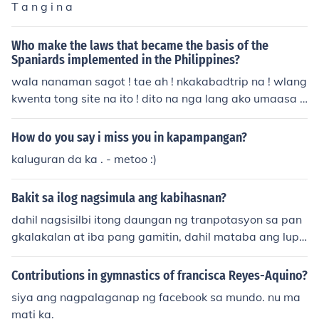
T a n g i n a
Who make the laws that became the basis of the
Spaniards implemented in the Philippines?
wala nanaman sagot ! tae ah ! nkakabadtrip na ! wlang
kwenta tong site na ito ! dito na nga lang ako umaasa s
a ANSWER.com eh.. Tsk &gt;.&lt;
How do you say i miss you in kapampangan?
kaluguran da ka . - metoo :)
Bakit sa ilog nagsimula ang kabihasnan?
dahil nagsisilbi itong daungan ng tranpotasyon sa pan
gkalakalan at iba pang gamitin, dahil mataba ang lupa
nito na nagiging madali para sa agrikultura. -galeng no
h? may assignment nanaman kay sir? hahaha. alam ko.
Contributions in gymnastics of francisca Reyes-Aquino?
siya ang nagpalaganap ng facebook sa mundo. nu ma
mati ka.