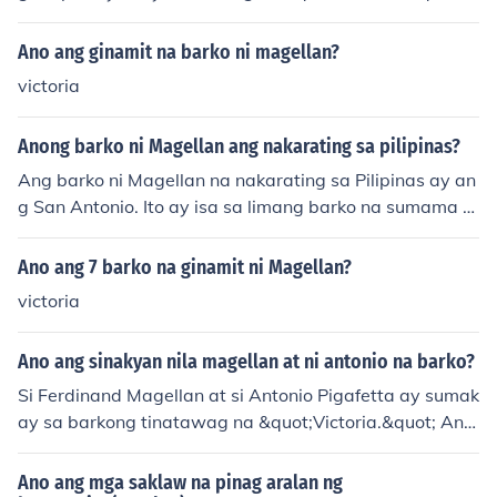
o ang isa sa limang barko na bahagi ng kanyang paglal
akbay sa paligid ng mundo mula 1519 hanggang 152
Ano ang ginamit na barko ni magellan?
2. Ang Victoria ang tanging barko na nakabalik sa Espa
victoria
nya matapos ang mahaba at mapanganib na paglalak
bay, na nagpatunay sa posibilidad ng pag-ikot sa mun
Anong barko ni Magellan ang nakarating sa pilipinas?
do.
Ang barko ni Magellan na nakarating sa Pilipinas ay an
g San Antonio. Ito ay isa sa limang barko na sumama s
a ekspedisyon ni Magellan na naglayag mula sa Espan
ya noong 1519. Ang San Antonio ay pinamumunuan ni J
Ano ang 7 barko na ginamit ni Magellan?
uan de Cartagena at kasama sa mga barko na dumati
victoria
ng sa Mactan, Cebu noong Abril 7, 1521.
Ano ang sinakyan nila magellan at ni antonio na barko?
Si Ferdinand Magellan at si Antonio Pigafetta ay sumak
ay sa barkong tinatawag na &quot;Victoria.&quot; Ang
Victoria ang naging unang barko na nakalibot sa buong
mundo at isa sa tatlong barko na natira mula sa orihina
Ano ang mga saklaw na pinag aralan ng