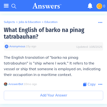
0
Subjects
>
Jobs & Education
>
Education
What English of barko na pinag
tatrabauhan?
Anonymous
∙
15
y
ago
Updated:
10/6/2025
The English translation of "barko na pinag
tatrabauhan" is "ship where I work." It refers to the
vessel or ship that someone is employed on, indicating
their occupation in a maritime context.
AnswerBot
∙
10
mo
ago
Copy
Add Your Answer