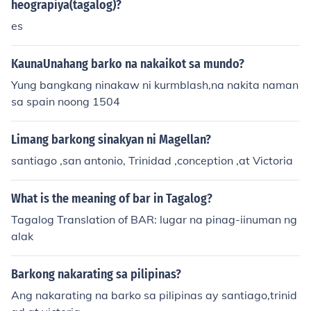
l na ekspedisyon ni Magellan. Ang iba pang barko na k
heograpiya(tagalog)?
abilang sa ekspedisyon ay ang &quot;Concepción&quo
es
t; at &quot;San Antonio.&quot; Sa kabila ng mga pagsu
bok at panganib, nakabalik ang Victoria sa Espanya no
KaunaUnahang barko na nakaikot sa mundo?
ong 1522.
Yung bangkang ninakaw ni kurmblash,na nakita naman
sa spain noong 1504
Limang barkong sinakyan ni Magellan?
santiago ,san antonio, Trinidad ,conception ,at Victoria
What is the meaning of bar in Tagalog?
Tagalog Translation of BAR: lugar na pinag-iinuman ng
alak
Barkong nakarating sa pilipinas?
Ang nakarating na barko sa pilipinas ay santiago,trinid