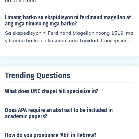
ad at victoria.
Limang barko sa ekspidisyon ni ferdinand magellan at
ang mga ninuno ng mga barko?
Sa ekspedisyon ni Ferdinand Magellan noong 1519, ma
y limang barko na kasama: ang Trinidad, Concepción, S
an Antonio, Santiago, at Victoria. Ang Trinidad, na pina
munuan ni Magellan, ay isang karaniwang barko ng mg
a Espanyol, habang ang iba pang mga barko ay gawa
sa iba't ibang materyales at disenyo na angkop sa pag
Trending Questions
lalakbay sa dagat. Ang San Antonio ay pinamunuan ni
Juan de Salcedo, ang Concepción ay sa ilalim ni Gaspar
What does UNC chapel hill specialize in?
de Quesada, at ang Santiago ay pinamunuan ni Juan S
errano. Ang Victoria ang tanging barko na nakabalik sa
Espanya matapos ang ekspedisyon, dala ang balita ng
Does APA require an abstract to be included in
kanilang paglalakbay at mga natuklasan.
academic papers?
How do you pronounce 'Abi' in Hebrew?