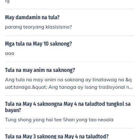
fg
May damdamin na tula?
parang teoryang klasisismo?
Mga tula na May 10 saknong?
aaa
Tula na may anim na saknong?
Ang tula na may anim na saknong ay tinatawag na &q
uot;tanaga.&quot; Ang tanaga ay isang tradisyonal na
anyo ng tula sa Pilipinas na binubuo ng apat na taludto
d o saknong. Karaniwang may sukat na 7-7-7-7 ang b
Tula na May 4 saknongna May 4 na taludtod tungkol sa
awat saknong ng tanaga. Ito ay isang maiklingunit mat
bayan?
amis na anyo ng tula na madalas gamitin sa mga awiti
Tung shong yang hai tee Shan yong tao neoala
n at mga pagdiriwang.
Tula na May 3 saknong na May 4 na taludtod?