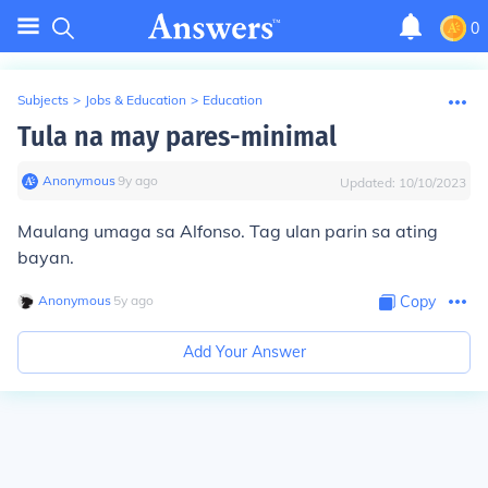
0
Subjects
>
Jobs & Education
>
Education
Tula na may pares-minimal
Anonymous
∙
9
y
ago
Updated:
10/10/2023
Maulang umaga sa Alfonso. Tag ulan parin sa ating
bayan.
Anonymous
∙
5
y
ago
Copy
Add Your Answer