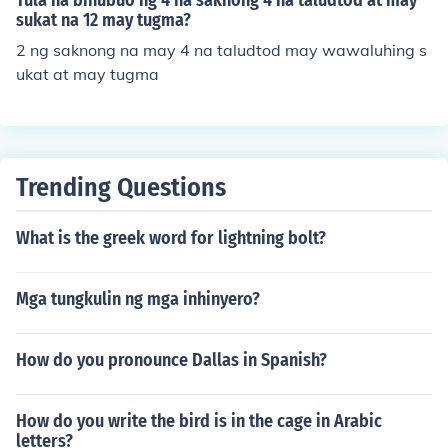
Tula na binubuo ng 4 na saknong 4 na taludtod at may
sukat na 12 may tugma?
2 ng saknong na may 4 na taludtod may wawaluhing s
ukat at may tugma
Trending Questions
What is the greek word for lightning bolt?
Mga tungkulin ng mga inhinyero?
How do you pronounce Dallas in Spanish?
How do you write the bird is in the cage in Arabic
letters?