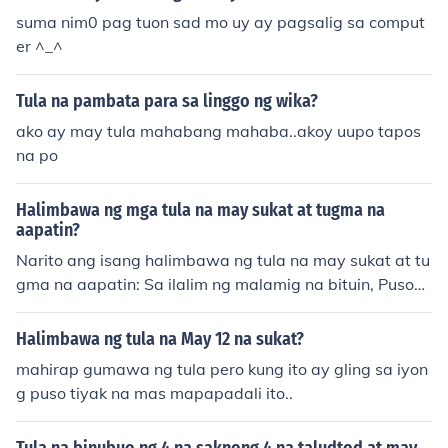
suma nim0 pag tuon sad mo uy ay pagsalig sa comput
er ^_^
Tula na pambata para sa linggo ng wika?
ako ay may tula mahabang mahaba..akoy uupo tapos
na po
Halimbawa ng mga tula na may sukat at tugma na
aapatin?
Narito ang isang halimbawa ng tula na may sukat at tu
gma na aapatin: Sa ilalim ng malamig na bituin, Puson
g naglalakbay, puno ng pag-asa, Sa hangin ay dala an
g pangarap na kay ganda, Sa buhay na ito, tayo'y hindi
Halimbawa ng tula na May 12 na sukat?
nag-iisa. Ang tula ay may sukat na walo (8) at may tug
mahirap gumawa ng tula pero kung ito ay gling sa iyon
ma na &quot;in&quot; at &quot;asa.&quot;
g puso tiyak na mas mapapadali ito..