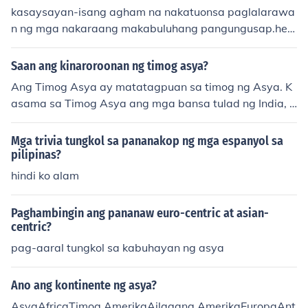
kultura, wika, at kasaysayan. Ang Asya ang pinakamal
kasaysayan-isang agham na nakatuonsa paglalarawa
aking kontinente sa mundo at tahanan ng maraming ba
n ng mga nakaraang makabuluhang pangungusap.heo
nsa at populasyon.
grapiya- tawag sa pag-aaral sa kaayusan at busyon n
g lahat ng elemento sa ibabaw ng lupa
Saan ang kinaroroonan ng timog asya?
Ang Timog Asya ay matatagpuan sa timog ng Asya. K
asama sa Timog Asya ang mga bansa tulad ng India, P
akistan, Bangladesh, Sri Lanka, Nepal, Bhutan, at Maldi
ves. Ito ay isang rehiyon na may iba't ibang kultura, reli
Mga trivia tungkol sa pananakop ng mga espanyol sa
hiyon, at kasaysayan.
pilipinas?
hindi ko alam
Paghambingin ang pananaw euro-centric at asian-
centric?
pag-aaral tungkol sa kabuhayan ng asya
Ano ang kontinente ng asya?
AsyaAfricaTimog AmerikaAilagang AmerikaEuropaAnt