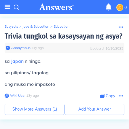
0
Subjects
>
Jobs & Education
>
Education
Trivia tungkol sa kasaysayan ng asya?
Anonymous
∙
14
y
ago
Updated:
10/10/2023
sa
Japan
nihingo.
sa pilipinas/ tagalog
ang muka mo impakoto
Wiki User
∙
13
y
ago
Copy
Show More Answers (
1
)
Add Your Answer