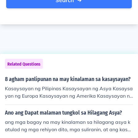
Search
Related Questions
8 agham panlipunan na may kinalaman sa kasaysayan?
Kasaysayan ng Pilipinas Kasaysayan ng Asya Kasaysa
yan ng Europa Kasaysayan ng Amerika Kasaysayan ng
Africa Kasaysayan ng Asya at Africa Kasaysayan ng K
ultura at Sining Kasaysayan ng Relihiyon
Ano ang Dapat malaman tungkol sa Hilagang Asya?
ang mga bagay na may kinalaman sa hilagang asya k
atulad ng mga rehiyon dito, mga suliranin, at ang kasa
ysayan nito.