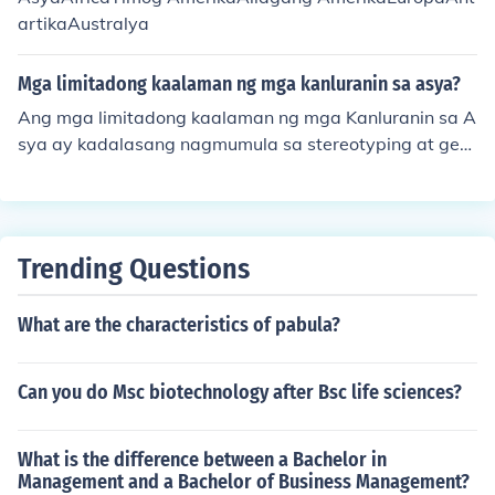
artikaAustralya
Mga limitadong kaalaman ng mga kanluranin sa asya?
Ang mga limitadong kaalaman ng mga Kanluranin sa A
sya ay kadalasang nagmumula sa stereotyping at gen
eralization. Maraming Kanluranin ang nag-iisip na ang
Asya ay isang homogenous na rehiyon, hindi nakikita a
ng pagkakaiba-iba ng kultura, wika, at tradisyon sa ba
wat bansa. Bukod dito, ang kakulangan ng edukasyon
Trending Questions
at impormasyon tungkol sa mga kasaysayan at kontem
poraryong isyu sa Asya ay nag-aambag sa kanilang hi
What are the characteristics of pabula?
ndi pagkakaunawa sa rehiyon. Ang mga media portray
als at popular na kultura ay madalas din na nagbibigay
ng distorted na pananaw sa tunay na kalagayan ng m
Can you do Msc biotechnology after Bsc life sciences?
ga bansa sa Asya.
What is the difference between a Bachelor in
Management and a Bachelor of Business Management?