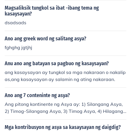
Magsaliksik tungkol sa ibat -ibang tema ng
kasaysayan?
dsadsads
Ano ang greek word ng salitang asya?
fghghg jgtjhj
Anu ano ang batayan sa pagbuo ng kasaysayan?
ang kasaysayan ay tungkol sa mga nakaraan o nakalip
as,ang kasaysayan ay salamin ng ating nakaraan.
Ano ang 7 conteninte ng asya?
Ang pitong kontinente ng Asya ay: 1) Silangang Asya,
2) Timog-Silangang Asya, 3) Timog Asya, 4) Hilagang
Asya, 5) Kanlurang Asya, 6) Gitnang Asya, at 7) Malay
ang Asya. Ang bawat rehiyon ay may kanya-kanyang
Mga kontribusyon ng asya sa kasaysayan ng daigdig?