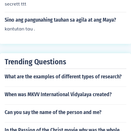
secrett ttt
Sino ang pangunahing tauhan sa agila at ang Maya?
kantutan tau .
Trending Questions
What are the examples of different types of research?
When was MKVV International Vidyalaya created?
Can you say the name of the person and me?
In the Passion of the Christ movie why was the whole