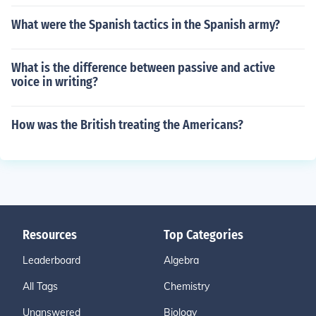
What were the Spanish tactics in the Spanish army?
What is the difference between passive and active
voice in writing?
How was the British treating the Americans?
Resources
Top Categories
Leaderboard
Algebra
All Tags
Chemistry
Unanswered
Biology