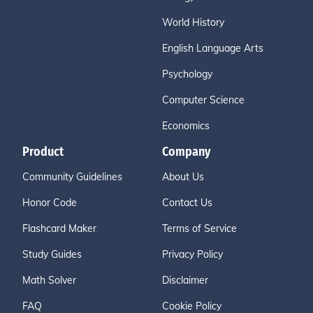
World History
English Language Arts
Psychology
Computer Science
Economics
Product
Company
Community Guidelines
About Us
Honor Code
Contact Us
Flashcard Maker
Terms of Service
Study Guides
Privacy Policy
Math Solver
Disclaimer
FAQ
Cookie Policy