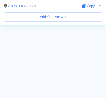
AnswerBot
∙
11
mo
ago
Copy
Add Your Answer