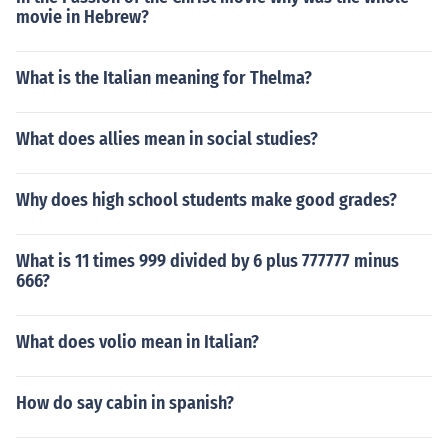
movie in Hebrew?
What is the Italian meaning for Thelma?
What does allies mean in social studies?
Why does high school students make good grades?
What is 11 times 999 divided by 6 plus 777777 minus
666?
What does volio mean in Italian?
How do say cabin in spanish?