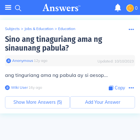
0
Subjects
>
Jobs & Education
>
Education
Sino ang tinaguriang ama ng
sinaunang pabula?
Anonymous
∙
12
y
ago
Updated:
10/10/2023
ang tinguriang ama ng pabula ay si aesop...
Wiki User
∙
16
y
ago
Copy
Show More Answers (
5
)
Add Your Answer