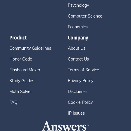
Psychology
Computer Science
Economics
Product
Company
Community Guidelines
About Us
Honor Code
Contact Us
Flashcard Maker
Terms of Service
Study Guides
Privacy Policy
Math Solver
Disclaimer
FAQ
Cookie Policy
IP Issues