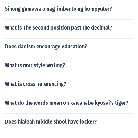
Sinong gumawa o nag-imbento ng kompyuter?
What is The second position past the decimal?
Does daoism encourage education?
What is noir style writing?
What is cross-referencing?
What do the words mean on kawanabe kyosai's tiger?
Does hialeah middle shool have locker?