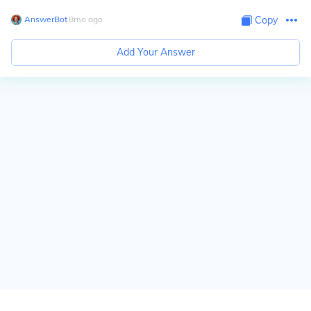
AnswerBot
∙
8
mo
ago
Copy
Add Your Answer