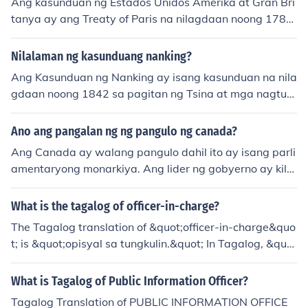
Ang kasunduan ng Estados Unidos Amerika at Gran Bri
tanya ay ang Treaty of Paris na nilagdaan noong 1783.
Sa kasunduang ito, kinilala ng Gran Britanya ang kasari
nlan ng Estados Unidos at itinalaga ang mga hanggan
Nilalaman ng kasunduang nanking?
an ng kanilang teritoryo. Ito ang naging opisyal na wak
Ang Kasunduan ng Nanking ay isang kasunduan na nila
as ng Rebolusyong Amerikano.
gdaan noong 1842 sa pagitan ng Tsina at mga nagtutu
nggaling puwersang Britanya, Pransiya, at Tsina. Ito ay
nagresulta sa pagbubukas ng limang pahalang na lung
Ano ang pangalan ng ng pangulo ng canada?
sod sa Tsina, pagtakas ng Britanya mula sa opyo, at p
Ang Canada ay walang pangulo dahil ito ay isang parli
agiging opisyal na pantautal na mga araw ng imperyal
amentaryong monarkiya. Ang lider ng gobyerno ay kilal
ismo sa Tsina.
a bilang Punong Ministro, at noong 2023, ang Punong
Ministro ng Canada ay si Justin Trudeau. Ang opisyal n
What is the tagalog of officer-in-charge?
a pinuno ng estado ay ang monarkiya, kasalukuyang si
The Tagalog translation of &quot;officer-in-charge&quo
Hari Charles III.
t; is &quot;opisyal sa tungkulin.&quot; In Tagalog, &quo
t;opisyal&quot; means officer, and &quot;sa tungkulin&
quot; means in charge. Therefore, when combined, &qu
What is Tagalog of Public Information Officer?
ot;opisyal sa tungkulin&quot; accurately conveys the co
Tagalog Translation of PUBLIC INFORMATION OFFICE