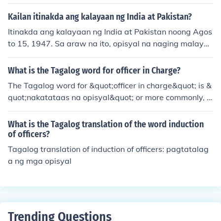
ng Singapore bilang isang mahalagang sentro ng kalak
alan noong 1819. Siya ang naging unang Gobernador n
Kailan itinakda ang kalayaan ng India at Pakistan?
g Singapore at nagtatag ng mga reporma sa administr
Itinakda ang kalayaan ng India at Pakistan noong Agos
asyon at edukasyon sa mga kolonya ng Britanya sa Ti
to 15, 1947. Sa araw na ito, opisyal na naging malaya
mog-silangang Asya. Bukod sa kanyang kontribusyon s
ang India mula sa pamamahala ng Britanya, at nahati
a Singapore, siya rin ay kilala sa kanyang interes sa na
ang bansa sa dalawang estado: ang India at Pakistan.
What is the Tagalog word for officer in Charge?
tural na kasaysayan at kultura ng rehiyon.
Ang paghahati ay nagdulot ng malawakang paglipat n
The Tagalog word for &quot;officer in charge&quot; is &
g mga tao at karahasan, na nagresulta sa libu-libong p
quot;nakatataas na opisyal&quot; or more commonly, &
agkamatay at pag-aaway sa rehiyon.
quot;namumuno.&quot; In specific contexts, you might a
lso hear &quot;opisyal na namumuno.&quot; These ter
What is the Tagalog translation of the word induction
ms refer to someone who holds authority or responsibili
of officers?
ty over a particular task or organization.
Tagalog translation of induction of officers: pagtatalag
a ng mga opisyal
Trending Questions