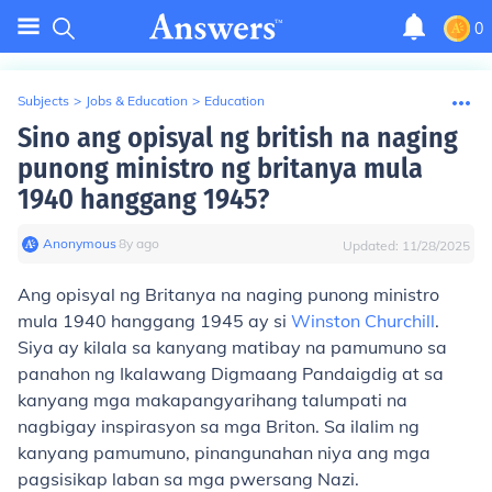
0
Subjects
>
Jobs & Education
>
Education
Sino ang opisyal ng british na naging
punong ministro ng britanya mula
1940 hanggang 1945?
Anonymous
∙
8
y
ago
Updated:
11/28/2025
Ang opisyal ng Britanya na naging punong ministro
mula 1940 hanggang 1945 ay si
Winston Churchill
.
Siya ay kilala sa kanyang matibay na pamumuno sa
panahon ng Ikalawang Digmaang Pandaigdig at sa
kanyang mga makapangyarihang talumpati na
nagbigay inspirasyon sa mga Briton. Sa ilalim ng
kanyang pamumuno, pinangunahan niya ang mga
pagsisikap laban sa mga pwersang Nazi.