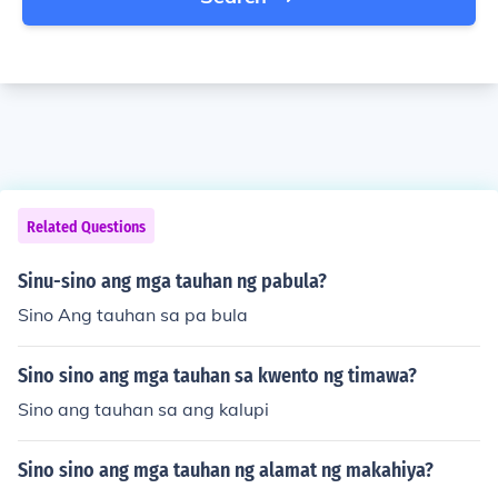
Related Questions
Sinu-sino ang mga tauhan ng pabula?
Sino Ang tauhan sa pa bula
Sino sino ang mga tauhan sa kwento ng timawa?
Sino ang tauhan sa ang kalupi
Sino sino ang mga tauhan ng alamat ng makahiya?