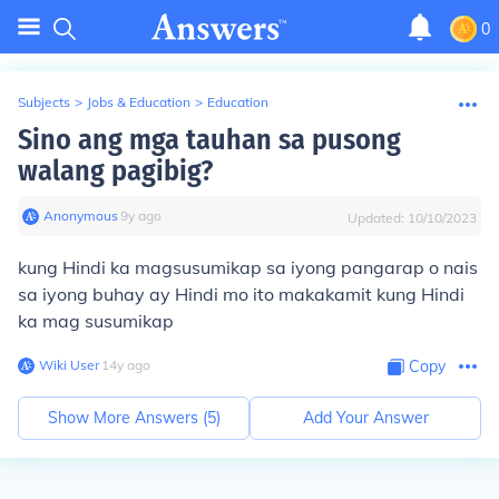
0
Subjects
>
Jobs & Education
>
Education
Sino ang mga tauhan sa pusong
walang pagibig?
Anonymous
∙
9
y
ago
Updated:
10/10/2023
kung Hindi ka magsusumikap sa iyong pangarap o nais
sa iyong buhay ay Hindi mo ito makakamit kung Hindi
ka mag susumikap
Wiki User
∙
14
y
ago
Copy
Show More Answers (
5
)
Add Your Answer