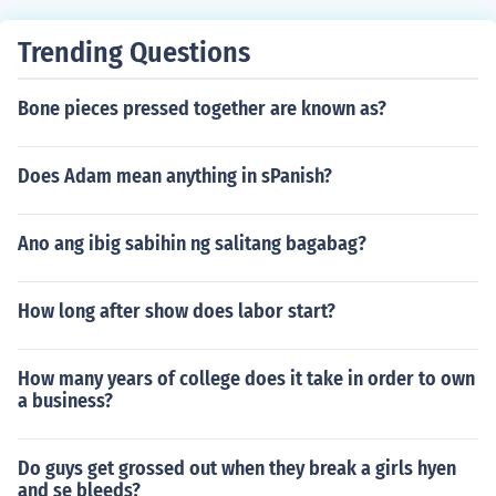
Trending Questions
Bone pieces pressed together are known as?
Does Adam mean anything in sPanish?
Ano ang ibig sabihin ng salitang bagabag?
How long after show does labor start?
How many years of college does it take in order to own
a business?
Do guys get grossed out when they break a girls hyen
and se bleeds?