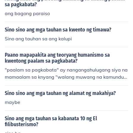
sa pagkabata?
ang bagong paraiso
Sino sino ang mga tauhan sa kwento ng timawa?
Sino ang tauhan sa ang kalupi
Paano mapapakita ang teoryang humanismo sa
kwentong paalam sa pagkabata?
"paalam sa pagkabata" ay nangangahulugang siya na
mamaalam sa knyang "walang muwang na kamunduh
an
Sino sino ang mga tauhan ng alamat ng makahiya?
maybe
Sino ang mga tauhan sa kabanata 10 ng El
filibusterismo?