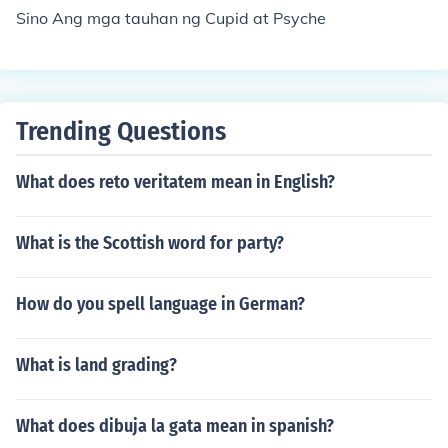
Sino Ang mga tauhan ng Cupid at Psyche
Trending Questions
What does reto veritatem mean in English?
What is the Scottish word for party?
How do you spell language in German?
What is land grading?
What does dibuja la gata mean in spanish?