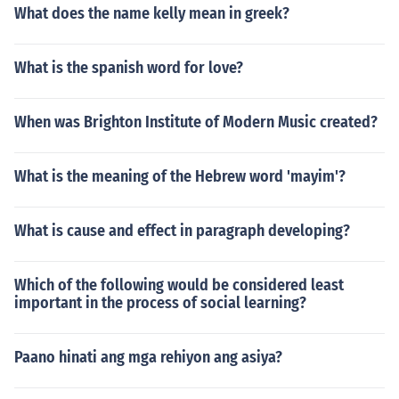
What does the name kelly mean in greek?
What is the spanish word for love?
When was Brighton Institute of Modern Music created?
What is the meaning of the Hebrew word 'mayim'?
What is cause and effect in paragraph developing?
Which of the following would be considered least
important in the process of social learning?
Paano hinati ang mga rehiyon ang asiya?