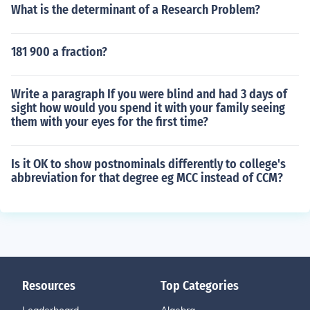
What is the determinant of a Research Problem?
181 900 a fraction?
Write a paragraph If you were blind and had 3 days of
sight how would you spend it with your family seeing
them with your eyes for the first time?
Is it OK to show postnominals differently to college's
abbreviation for that degree eg MCC instead of CCM?
Resources
Top Categories