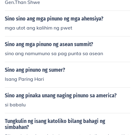
Gen.Than Shwe
Sino sino ang mga pinuno ng mga ahensiya?
mga utot ang kalihim ng pwet
Sino ang mga pinuno ng asean summit?
sino ang namumuno sa pag punta sa asean
Sino ang pinuno ng sumer?
Isang Paring Hari
Sino ang pinaka unang naging pinuno sa america?
si babalu
Tungkulin ng isang katoliko bilang bahagi ng
simbahan?