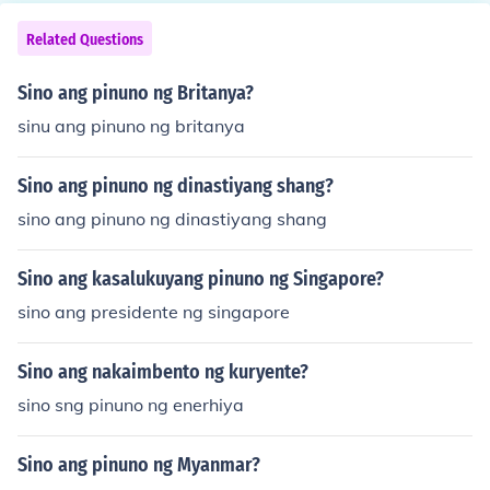
Related Questions
Sino ang pinuno ng Britanya?
sinu ang pinuno ng britanya
Sino ang pinuno ng dinastiyang shang?
sino ang pinuno ng dinastiyang shang
Sino ang kasalukuyang pinuno ng Singapore?
sino ang presidente ng singapore
Sino ang nakaimbento ng kuryente?
sino sng pinuno ng enerhiya
Sino ang pinuno ng Myanmar?