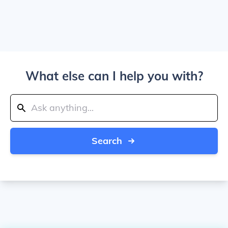
What else can I help you with?
Search