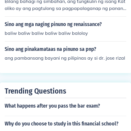
Bilang bahagi ng simbahan, ang tungkulin ng isang Kat
oliko ay ang pagtulong sa pagpapalaganap ng panana
mpalataya at mga turo ng Diyos. Kabilang dito ang pa
gdalo sa mga sakramento, pagtulong sa kapwa, at pa
Sino ang mga naging pinuno ng renaissance?
gsuporta sa mga gawain ng simbahan. Mahalaga ring
baliw baliw baliw baliw baliw baloloy
makibahagi sa mga aktibidad at programa na nagtata
guyod ng pagkakaisa at pagmamahalan sa komunida
Sino ang pinakamataas na pinuno sa pnp?
d. Sa pamamagitan nito, nakatutulong ang bawat Kato
liko sa pagbuo ng isang mas makabuluhang lipunan na
ang pambansang bayani ng pilipinas ay si dr. jose rizal
nakabatay sa mga prinsipyo ng Kristiyanismo.
Trending Questions
What happens after you pass the bar exam?
Why do you choose to study in this financial school?