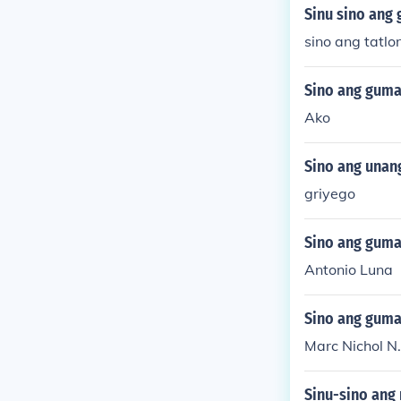
Sinu sino ang
sino ang tatl
Sino ang guma
Ako
Sino ang unan
griyego
Sino ang guma
Antonio Luna
Sino ang guma
Marc Nichol 
Sinu-sino ang 