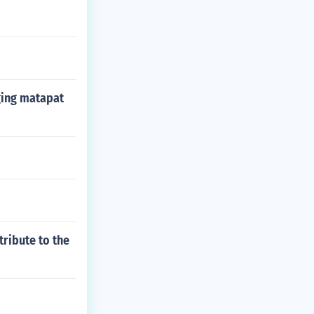
ging matapat
ribute to the