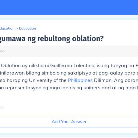
Education
>
Education
gumawa ng rebultong oblation?
ago
Oblation ay nilikha ni Guillermo Tolentino, isang tanyag na P
ay inilarawan bilang simbolo ng sakripisyo at pag-aalay para
a harap ng University of the
Philippines
Diliman. Ang obran
na representasyon ng mga ideals ng unibersidad at ng mga P
go
Add Your Answer