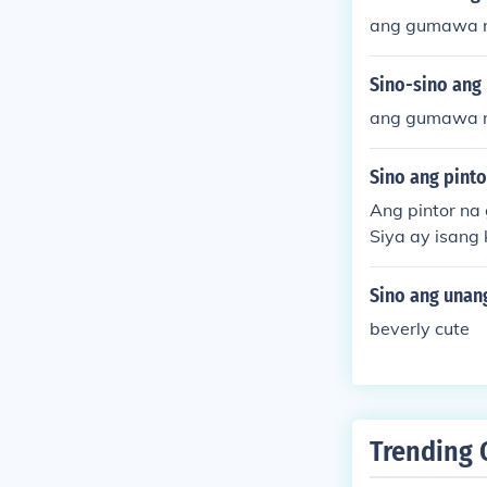
ang gumawa ng
Sino-sino ang
ang gumawa ng
Sino ang pinto
Ang pintor na 
Siya ay isang 
kripisyo at se
g mga halaga 
Sino ang unan
beverly cute
Trending 