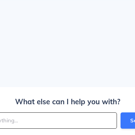
What else can I help you with?
S