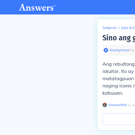
Subjects
>
Jobs & 
Sino ang 
Anonymous
∙
9
y
Ang rebultong 
iskultor. Ito 
matatagpuan s
naging iconic 
kabuuan.
AnswerBot
∙
1
y
a