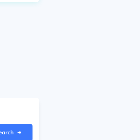
earch