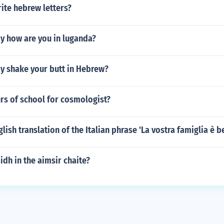
ite hebrew letters?
y how are you in luganda?
y shake your butt in Hebrew?
s of school for cosmologist?
lish translation of the Italian phrase 'La vostra famiglia è be
idh in the aimsir chaite?