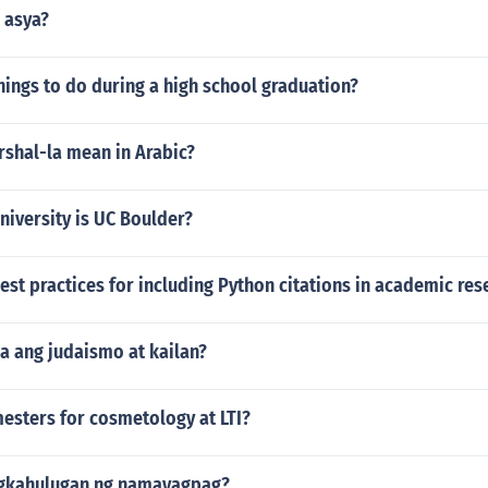
 asya?
hings to do during a high school graduation?
shal-la mean in Arabic?
niversity is UC Boulder?
est practices for including Python citations in academic re
a ang judaismo at kailan?
sters for cosmetology at LTI?
ngkahulugan ng namayagpag?