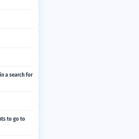
n a search for
nts to go to