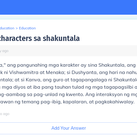
Education
>
Education
characters sa shakuntala
y
ago
a," ang pangunahing mga karakter ay sina Shakuntala, an
k ni Vishwamitra at Menaka; si Dushyanta, ang hari na nah
untala; at si Kanva, ang guro at tagapangalaga ni Shakunta
 mga diyos at iba pang tauhan tulad ng mga tagapagsilbi 
ag-aambag sa pag-unlad ng kwento. Ang interaksyon ng mg
arawan ng temang pag-ibig, kapalaran, at pagkakahiwalay.
o
ago
Add Your Answer