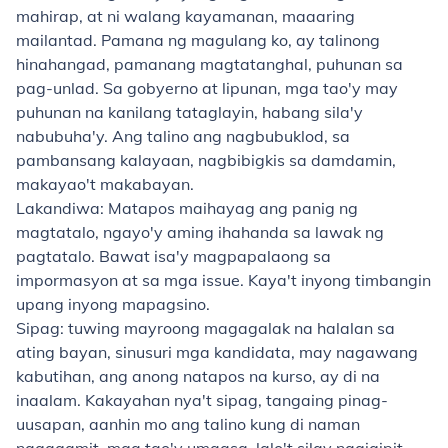
mahirap, at ni walang kayamanan, maaaring
mailantad. Pamana ng magulang ko, ay talinong
hinahangad, pamanang magtatanghal, puhunan sa
pag-unlad. Sa gobyerno at lipunan, mga tao'y may
puhunan na kanilang tataglayin, habang sila'y
nabubuha'y. Ang talino ang nagbubuklod, sa
pambansang kalayaan, nagbibigkis sa damdamin,
makayao't makabayan.
Lakandiwa: Matapos maihayag ang panig ng
magtatalo, ngayo'y aming ihahanda sa lawak ng
pagtatalo. Bawat isa'y magpapalaong sa
impormasyon at sa mga issue. Kaya't inyong timbangin
upang inyong mapagsino.
Sipag: tuwing mayroong magagalak na halalan sa
ating bayan, sinusuri mga kandidata, may nagawang
kabutihan, ang anong natapos na kurso, ay di na
inaalam. Kakayahan nya't sipag, tangaing pinag-
uusapan, aanhin mo ang talino kung di naman