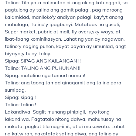
Talino: Tila yata nalimutan nitong aking katunggali, sa
pagtulong ay talino ang gamit palagi, pag maroong
kalamidad, manlloko'y andiyan palagi, kay'yt anong
mahalaga, Talino'y ipagbunyi. Matataas na gusali,
Super market, pubric at mall, fly overs,sky ways, at
ibat-ibang kominikasyon. Lahat ng yan ay nagawan,
talino'y naging puhon, kayat bayan ay umunlad, angt
biyaya;y tuloy-tuloy.
Sipag: SIPAG ANG KAILANGAN !!
Talino: TALINO ANG PUHUNAN !!
Sipag: matalino nga tamad naman!
Talino: ang taong tamad ginagamit ang talino para
sumipag.
Sipag: sipag.!
Talino: talino.!
Lakandiwa: Saglit munang pinipigil, inyo itong
lakandiwa. Pagtatalo nitong dalwa, mahuhusay na
makata, pagkat tila nag-iinit, at di masawata. Lahat
ng katwiran, nakatatak sating diwa, ang talino ay