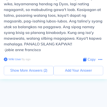
wika, kayamanang handog ng Dyos, lagi nating
nagagamit, sa mabubuting gawa't loob. Kasipagan at
talino, pasaning walang toos, kaya't dapat ng
magsanib, pag-isahing lubos-lubos. Ang talino'y syang
utak sa balangkas na paggawa. Ang sipag namay
syang bisig sa planong binabadya. Kung ang isa'y
mawawala, walang silbing magagawa. Kaya't kapwa
mahalaga. PANALO SILANG KAPWA!!
-jobie anne francisco
Wiki User
∙
9
y
ago
Copy
Show More Answers (
2
)
Add Your Answer