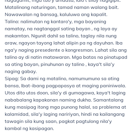
nagagamit, mga tao'y umaasa, lalo't silay nagigipit.
Matalinong naturingan, tamad naman walang bait.
Nawawalan ng bansag, kaluluwa ang kapalit.
Talino: nalimutan ng kantaro'y, mga bayaning
namatay, na nagtanggol sating bayan , ng laya ay
makamtan. Ngunit dahil sa talino, taglay nila nung
araw, ngayon tayong lahat alipin pa ng dayuhan. Iba
nga'y naging presedente o kongresman. Lahat sila ang
talino ay di natin matawaran. Mga batas na pinatupad
sa ating bayan, pinuhunan ay talino , kaya't sila'y
naging gabay.
Sipag: Sa dami ng matalino, namumumuno sa ating
bansa, Ibat-ibang pagpapasya at maging paniniwala.
Utos dito utos doon, sila'y di gumagawa, kaya't laging
nababalang kapakanan naming dukha. Samantalang
kung masipag itong mga punong halal, sa problema at
kalamidad, sila'y laging naririyan, hindi na kailangang
tawagin sila kung saan, pagkat pagtulong nila'y
kambal ng kasipagan.