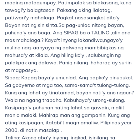
maging matagumpay. Patimpalak sa bigkasang, kung
tawagi'y balagtasan. Paksang aking ilalatag,
patiwari'y mahalaga. Pagkat nasasangkot dito'y
Bayan nating sinisinta.Sa pag-unlad nitong bayan,
puhuna'y ano baga, Ang SIPAG ba o TALINO ,alin ang
mas mahalaga.? Kaya't inyong lakandiwa,ngayo'y
muling nag-aanyaya ng dalwang mambibigkas ng
mahusa'y at kilala. Ang hiling ko'y , salubungin ng
palakpak ang dalawa. Panig nilang ihaharap ay suriin
at magpasya.
Sipag: Kapag baya'y umunlad. Ang papko'y pinupukol.
Sa gobyerno at mga tao, sama-sama't tulong-tulong.
Kung ang lahat ay tinatamad, bayan nati'y ano ngaun?
Wala na ngang trabaho. Kabuhaya'y urong-sulong.
Kasipaga'y puhunan nating lahat sa gawain, maliit
man o malaki. Mahirap man ang gampanin. Kung ang
ating kasipagan, itatabi't magmamaliw. Pilipinas year
2000, di natin masalapi.
Talino: Akong aba'y inyong lingkod, isinilang na