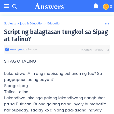
0
Subjects
>
Jobs & Education
>
Education
Script ng balagtasan tungkol sa Sipag
at Talino?
Anonymous
∙
9
y
ago
Updated:
10/10/2023
SIPAG O TALINO
Lakandiwa: Alin ang mabisang puhunan ng tao? Sa
pagpapaunlad ng bayan?
Sipag: sipag
Talino: talino
Lakandiwa: ako nga palang lakandiwang nangbuhat
pa sa Bulacan. Buong galang na sa inyo'y bumabati't
nagpupugay. Taglay ko din ang pag-asang, naway