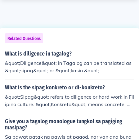
Related Questions
What is diligence in tagalog?
&quot;Diligence&quot; in Tagalog can be translated as
&quot;sipag&quot; or &quot;kasin.&quot;
What is the sipag konkreto or di-konkreto?
&quot;Sipag&quot; refers to diligence or hard work in Fil
ipino culture. &quot;Konkreto&quot; means concrete, wh
ile &quot;di-konkreto&quot; means abstract. Thus, &qu
ot;sipag konkreto&quot; would imply tangible, actionab
Give you a tagalog monologue tungkol sa pagiging
le diligence, focusing on practical efforts that yield visib
masipag?
le results, while &quot;sipag di-konkreto&quot; would r
Sa bawat patak ng pawis at pagod, nariyan ang bung