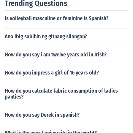
Trending Questions
at karanasan na ating dinaranas. Sa ganitong paraan,
mas malalim at mas makulay ang mensahe kumpara s
Is volleyball masculine or feminine is Spanish?
a direktang pahayag.
Ano ibig sabihin ng gitnang silangan?
How do you say i am twelve years old in Irish?
How do you impress a girl of 16 years old?
How do you calculate fabric consumption of ladies
panties?
How do you say Derek in spanish?