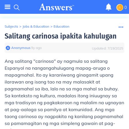
0
Subjects
>
Jobs & Education
>
Education
Salitang carinosa ipakita kahulugan
Anonymous
∙
9
y
ago
Updated:
7/19/2025
Ang salitang "carinosa" ay nagmula sa salitang
Espanyol na nangangahulugang mapag-aruga o
mapagmahal. Ito ay karaniwang ginagamit upang
ilarawan ang isang tao na may malasakit at
pagmamahal sa iba, lalo na sa mga mahal sa buhay.
Sa konteksto ng kultura, madalas itong iniuugnay sa
mga tradisyon ng pagkakaroon ng malalim na ugnayan
at pag-aalaga sa pamilya at komunidad. Ang mga
taong carinosa ay nagpakita ng kanilang pagmamahal
sa pamamagitan ng mga simpleng gawain at pag-