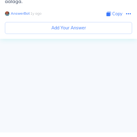
aalaga.
AnswerBot
∙
1
y
ago
Copy
Add Your Answer