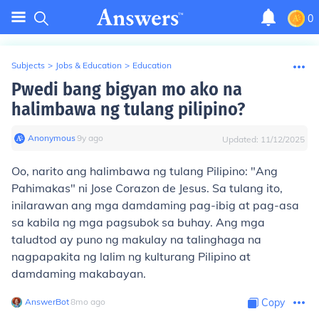
0
Subjects
>
Jobs & Education
>
Education
Pwedi bang bigyan mo ako na
halimbawa ng tulang pilipino?
Anonymous
∙
9
y
ago
Updated:
11/12/2025
Oo, narito ang halimbawa ng tulang Pilipino: "Ang
Pahimakas" ni Jose Corazon de Jesus. Sa tulang ito,
inilarawan ang mga damdaming pag-ibig at pag-asa
sa kabila ng mga pagsubok sa buhay. Ang mga
taludtod ay puno ng makulay na talinghaga na
nagpapakita ng lalim ng kulturang Pilipino at
damdaming makabayan.
AnswerBot
∙
8
mo
ago
Copy