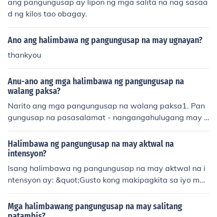
ang pangungusap ay lipon ng mga salita na nag sasaa
d ng kilos tao obagay.
Ano ang halimbawa ng pangungusap na may ugnayan?
thankyou
Anu-ano ang mga halimbawa ng pangungusap na
walang paksa?
Narito ang mga pangungusap na walang paksa1. Pan
gungusap na pasasalamat - nangangahulugang may p
angyayaringginawa na at kailangan lamang pasalama
tan.Halimbawa:a. Salamat.(po)b. Maraming salamat.(p
Halimbawa ng pangungusap na may aktwal na
o)2. Pangungusap na patawag - tinatawag sa pangala
intensyon?
n ang isang Tao atnauunawaan naman ng tinatawag n
Isang halimbawa ng pangungusap na may aktwal na i
a siya'y hinahanapHalimbawa:a. Allan!b. Korina!3. Pan
ntensyon ay: &quot;Gusto kong makipagkita sa iyo ma
gungusap na pangkalikasan - nauukol ito sa mga pang
maya upang pag-usapan ang ating proyekto.&quot; Sa
yayaring maykinalaman sa kalikasanHalimbawa:a. Um
pangungusap na ito, malinaw ang layunin ng nagsasali
Mga halimbawang pangungusap na may salitang
uulan na.b. Lumilindol.4.Pangungusap na pagbati - nan
ta na makipagkita at talakayin ang isang partikular na
patambis?