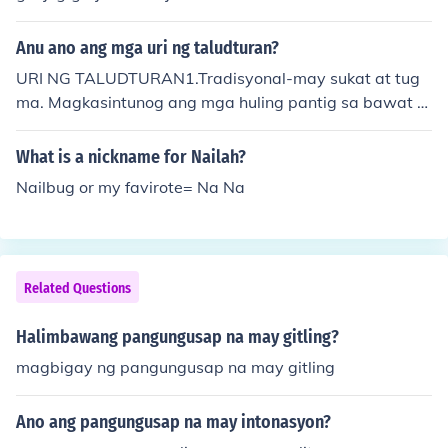
Anu ano ang mga uri ng taludturan?
URI NG TALUDTURAN1.Tradisyonal-may sukat at tug
ma. Magkasintunog ang mga huling pantig sa bawat t
aludtod at may tiyak na bilang ang mga pantig.2.Mala
yang Taludturan-walang sukat at walang tugma.3.Bla
What is a nickname for Nailah?
ngko Berso-may sukat ngunit walang tugma.Karaniwa
Nailbug or my favirote= Na Na
ng sukat ay lalabindalawang pantig.Bagamat wala ito
ng tugmaan,taglay nito ang kaluluwa ng tula na ipinap
ahayag sa marikit na pananalita na angkop sa isang tu
la......Yan Add me po sa FB lloydchocolicx25@yahoo.co
Related Questions
m
Halimbawang pangungusap na may gitling?
magbigay ng pangungusap na may gitling
Ano ang pangungusap na may intonasyon?