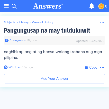
0
Subjects
>
History
>
General History
Pangungusap na may tuldukuwit
Anonymous
∙
15
y
ago
Updated:
10/25/2022
naghihirap ang ating bansa;walang trabaho ang mga
pilipino.
Wiki User
∙
15
y
ago
Copy
Add Your Answer