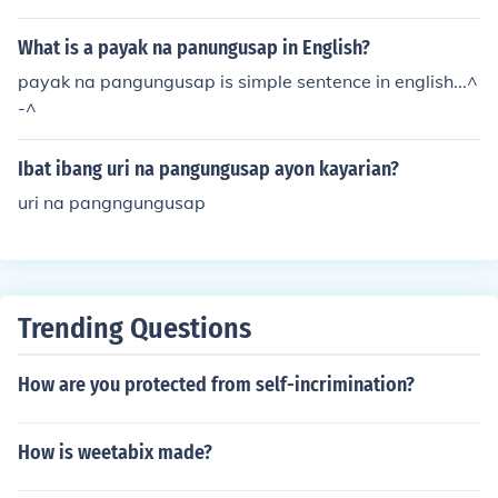
amis nito!12. Pangungusap na padamdam - nagsasaa
d ng nadaramaHalimbawa:a. Aray!b. Ay!13. Pangungu
What is a payak na panungusap in English?
sap na eksistensyal - gumagamit ito ng mga katagang
payak na pangungusap is simple sentence in english...^
maymayroon at wala.Halimbawa:a. May pasok ngayo
-^
n.b. Walang Tao riyan.deo jade a. ubaldoII mendelpgm
nhs
Ibat ibang uri na pangungusap ayon kayarian?
uri na pangngungusap
Trending Questions
How are you protected from self-incrimination?
How is weetabix made?