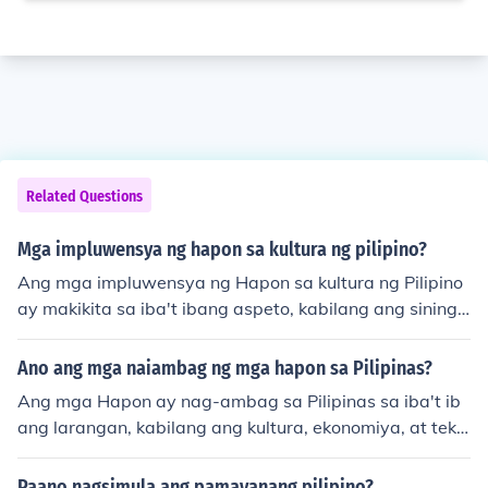
Related Questions
Mga impluwensya ng hapon sa kultura ng pilipino?
Ang mga impluwensya ng Hapon sa kultura ng Pilipino
ay makikita sa iba't ibang aspeto, kabilang ang sining,
pagkain, at tradisyon. Sa sining, ang mga teknik sa pag
pipinta at pag-ukit ay naimpluwensyahan ng Japanese
Ano ang mga naiambag ng mga hapon sa Pilipinas?
aesthetics, habang sa pagkain, ang sushi at ramen ay
Ang mga Hapon ay nag-ambag sa Pilipinas sa iba't ib
naging popular sa mga Pilipino. Sa kabila ng mga nega
ang larangan, kabilang ang kultura, ekonomiya, at tekn
tibong karanasan noong panahon ng digmaan, ang mg
olohiya. Sa panahon ng kanilang pananakop, nagdala s
a aspeto ng Hapon, tulad ng kanilang paggalang sa pa
ila ng mga bagong kasanayan sa agrikultura at industri
Paano nagsimula ang pamayanang pilipino?