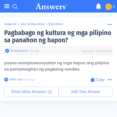
0
Subjects
>
Jobs & Education
>
Education
Pagbabago ng kultura ng mga pilipino
sa panahon ng hapon?
Anonymous
∙
14
y
ago
Updated:
10/10/2023
paano naimpluwensyahan ng mga hapon ang pilipino
sa pamamagitan ng pagkaing noodles
Wiki User
∙
14
y
ago
Copy
Show More Answers (
1
)
Add Your Answer