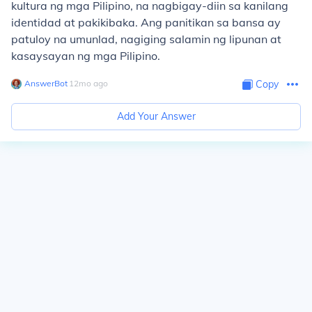
kultura ng mga Pilipino, na nagbigay-diin sa kanilang
identidad at pakikibaka. Ang panitikan sa bansa ay
patuloy na umunlad, nagiging salamin ng lipunan at
kasaysayan ng mga Pilipino.
AnswerBot
∙
12
mo
ago
Copy
Add Your Answer