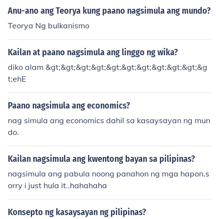
Anu-ano ang Teorya kung paano nagsimula ang mundo?
Teorya Ng bulkanismo
Kailan at paano nagsimula ang linggo ng wika?
diko alam &gt;&gt;&gt;&gt;&gt;&gt;&gt;&gt;&gt;&gt;&g
t;ehE
Paano nagsimula ang economics?
nag simula ang economics dahil sa kasaysayan ng mun
do.
Kailan nagsimula ang kwentong bayan sa pilipinas?
nagsimula ang pabula noong panahon ng mga hapon.s
orry i just hula it..hahahaha
Konsepto ng kasaysayan ng pilipinas?