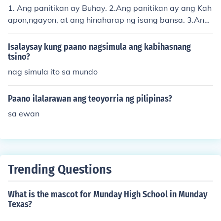
1. Ang panitikan ay Buhay. 2.Ang panitikan ay ang Kah
apon,ngayon, at ang hinaharap ng isang bansa. 3.Ang
panitikan ay sining. 4.Ang panitikan ay kuhanan ng Kult
ura. 5. Ang panitikan ay lumilinang ng damdamin maka
Isalaysay kung paano nagsimula ang kabihasnang
bayan o nasyonalismo
tsino?
nag simula ito sa mundo
Paano ilalarawan ang teoyorria ng pilipinas?
sa ewan
Trending Questions
What is the mascot for Munday High School in Munday
Texas?