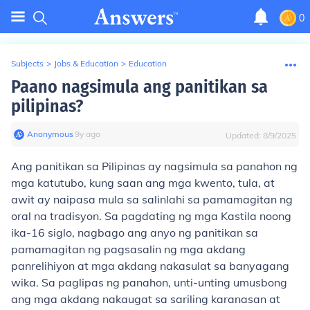
0
Subjects
>
Jobs & Education
>
Education
Paano nagsimula ang panitikan sa
pilipinas?
Anonymous
∙
9
y
ago
Updated:
8/9/2025
Ang panitikan sa Pilipinas ay nagsimula sa panahon ng
mga katutubo, kung saan ang mga kwento, tula, at
awit ay naipasa mula sa salinlahi sa pamamagitan ng
oral na tradisyon. Sa pagdating ng mga Kastila noong
ika-16 siglo, nagbago ang anyo ng panitikan sa
pamamagitan ng pagsasalin ng mga akdang
panrelihiyon at mga akdang nakasulat sa banyagang
wika. Sa paglipas ng panahon, unti-unting umusbong
ang mga akdang nakaugat sa sariling karanasan at