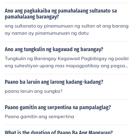
ngay ay ang kapitan.
Ano ang pagkakaiba ng pamahalaang sultanato sa
pamahalaang barangay?
ang sultanato ay pinamumuan ng sultan at ang barang
ay naman ay pinamumunuan ng datu
Ano ang tungkulin ng kagawad ng barangay?
Tungkulin ng Barangay Kagawad Pagbibigay ng posibl
eng suhestiyon upang mas mapagpatibay ang pagsas
agawa ng mga kasalukuyang resolusyon at ordinansa
sa Barangay. Sumama sa pagpupulong ukol sa ikauunl
Paano ba laruin ang larong kadang-kadang?
ad ng barangay. Magplano ng mga bagay na gagawin
paano laruin ang sungka?
upang makapagbigay ng maigting na serbisyo sa mga
mamamayan at komunidad. Magbigay ng saloobin ukol
Paano gamitin ang serpentina na pampalaglag?
sa pagtutol o pag sang-ayon sa mga pinaplanong ordi
nansa ng barangay. Maging kaagapay ng Punong Bara
Paano gamitin ang sempertina
ngay sa mga gawain sa makakatulong sa pagbibigay
ng serbisyo publiko. Maging aktibo sa pagpapanatili ng
What is the duration of Paano Ba Ang Mangarap?