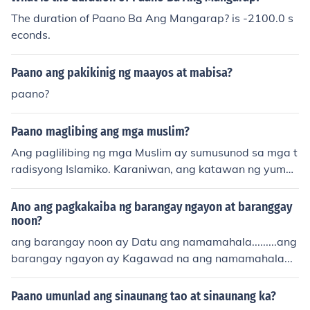
katahimikan at kaligtasan ng mga mamamayan at sa n
The duration of Paano Ba Ang Mangarap? is -2100.0 s
asasakupan. Sumunod sa iba pang maaaring ibigay na
econds.
delegasyong trabaho ng Punong Barangay kung ito ay
makakatulong sa Barangay.
Paano ang pakikinig ng maayos at mabisa?
paano?
Paano maglibing ang mga muslim?
Ang paglilibing ng mga Muslim ay sumusunod sa mga t
radisyong Islamiko. Karaniwan, ang katawan ng yumao
ng tao ay nililinis at binabalutan ng puting telang tinata
wag na kafan. Ang libing ay isinasagawa sa loob ng 24
Ano ang pagkakaiba ng barangay ngayon at baranggay
na oras matapos ang pagkamatay, kung maaari, at an
noon?
g katawan ay inilalagay sa isang libingan na nakahara
ang barangay noon ay Datu ang namamahala.........ang
p sa Mecca. Ang mga panalangin at ritwal ay isinasag
barangay ngayon ay Kagawad na ang namamahala...
awa ng mga kaanak at mga kaibigan bilang paggalan
g at pag-alala sa yumaong.
Paano umunlad ang sinaunang tao at sinaunang ka?