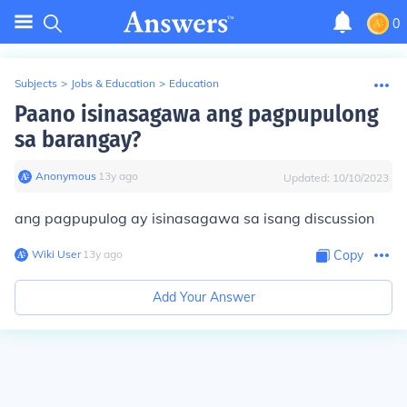
0
Subjects
>
Jobs & Education
>
Education
Paano isinasagawa ang pagpupulong
sa barangay?
Anonymous
∙
13
y
ago
Updated:
10/10/2023
ang pagpupulog ay isinasagawa sa isang discussion
Wiki User
∙
13
y
ago
Copy
Add Your Answer