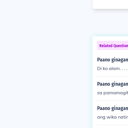
Related Questio
Paano ginagam
Di ko alam. . .
Paano ginagam
sa pamamagit
Paano ginagam
ang wika nati