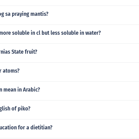
og sa praying mantis?
more soluble in cl but less soluble in water?
nias State fruit?
r atoms?
 mean in Arabic?
glish of piko?
ucation for a dietitian?