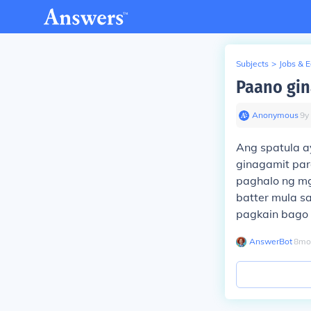
Subjects
>
Jobs & 
Paano gin
Anonymous
∙
9
y
Ang spatula a
ginagamit para
paghalo ng mg
batter mula s
pagkain bago 
AnswerBot
∙
8
mo