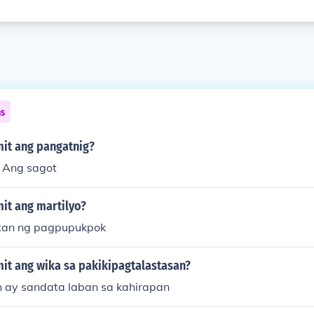
ns
it ang pangatnig?
 . Ang sagot
it ang martilyo?
an ng pagpupukpok
it ang wika sa pakikipagtalastasan?
n ay sandata laban sa kahirapan