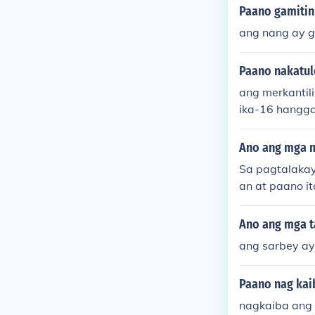
Paano gamitin
ang nang ay g
Paano nakatul
ang merkantil
ika-16 hangga
Ano ang mga 
Sa pagtalaka
an at paano i
t gobyerno sa
t paano nag-u
Ano ang mga t
ang sarbey ay
Paano nag kai
nagkaiba ang 