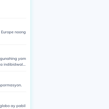
 Europe noong
ngunahing yam
a indibidwal a
nemployment? A
impormasyon.
lobo ay pabil