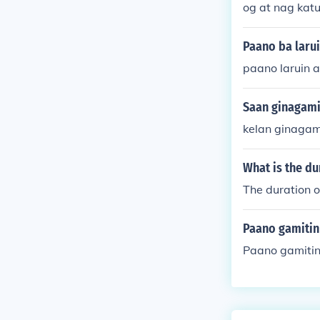
og at nag kat
ang location
Paano ba laru
paano laruin 
Saan ginagamit
kelan ginagami
What is the d
The duration 
Paano gamitin
Paano gamitin