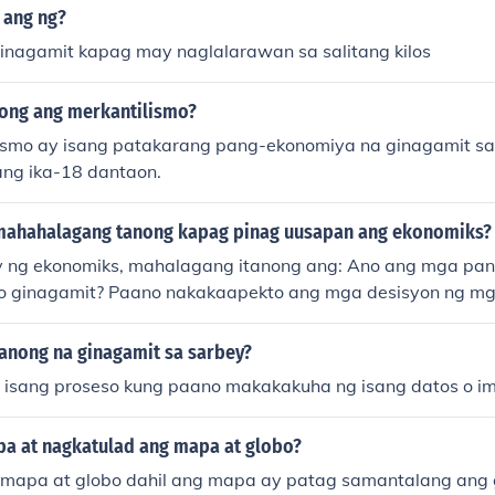
 ang ng?
inagamit kapag may naglalarawan sa salitang kilos
ong ang merkantilismo?
ismo ay isang patakarang pang-ekonomiya na ginagamit sa
ng ika-18 dantaon.
mahahalagang tanong kapag pinag uusapan ang ekonomiks?
y ng ekonomiks, mahalagang itanong ang: Ano ang mga pa
to ginagamit? Paano nakakaapekto ang mga desisyon ng mg
 ekonomiya? Ano ang mga sanhi at epekto ng inflation at u
ugnay ang lokal na ekonomiya sa pandaigdigang merkado?
anong na ginagamit sa sarbey?
 isang proseso kung paano makakakuha ng isang datos o 
ba at nagkatulad ang mapa at globo?
mapa at globo dahil ang mapa ay patag samantalang ang g