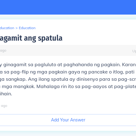
Education
>
Education
agamit ang spatula
ago
U
y ginagamit sa pagluluto at paghahanda ng pagkain. Karan
 sa pag-flip ng mga pagkain gaya ng pancake o itlog, pati 
a sangkap. Ang ilang spatula ay dinisenyo para sa pag-s
a mga mangkok. Mahalaga rin ito sa pag-aayos at pag-pla
ihain.
ago
Add Your Answer