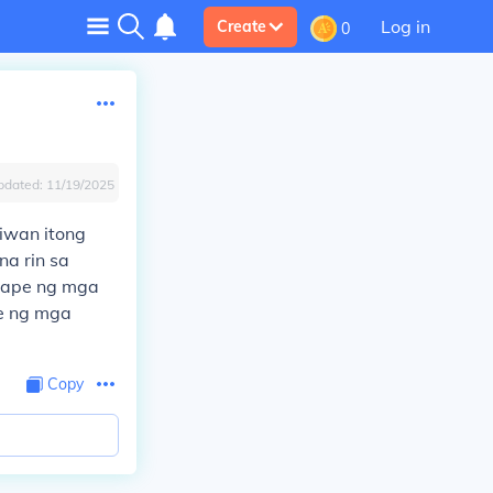
Log in
Create
0
pdated:
11/19/2025
iwan itong
na rin sa
crape ng mga
te ng mga
Copy