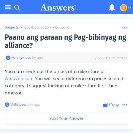
0
Subjects
>
Jobs & Education
>
Education
Paano ang paraan ng Pag-bibinyag ng
alliance?
Anonymous
∙
9
y
ago
Updated:
12/17/2022
You can check out the prices at a nike store or
Amazon.com
You will see a difference in prices in each
category. I suggest looking at a nike store first then
amazon.
Wiki User
∙
14
y
ago
Copy
Add Your Answer