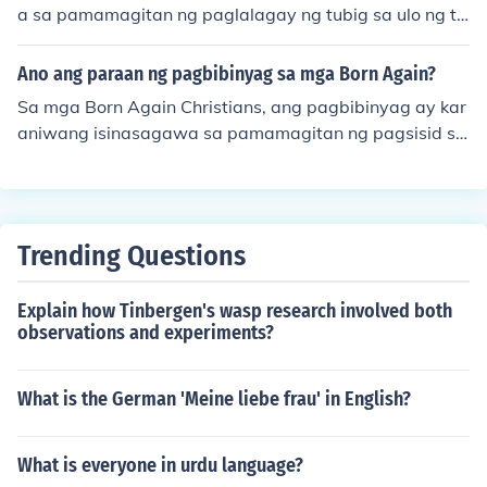
a sa pamamagitan ng paglalagay ng tubig sa ulo ng ta
ong bibinyagan habang binibigkas ang mga panalangi
ng Kristiyano. Ito ay isang sakramento na nagpapakita
Ano ang paraan ng pagbibinyag sa mga Born Again?
ng pagsunod at pagsanib sa simbahan.
Sa mga Born Again Christians, ang pagbibinyag ay kar
aniwang isinasagawa sa pamamagitan ng pagsisid sa
tubig, na tinatawag na &quot;water baptism.&quot; Ito
ay simbolo ng kanilang pananampalataya kay Hesus a
t ng kanilang pag-alis sa dating buhay patungo sa bag
ong buhay. Ang pagbibinyag ay kadalasang ginagawa
Trending Questions
pagkatapos ng personal na pagtanggap kay Kristo bila
ng Tagapagligtas, at ito ay isang pampublikong pagpa
Explain how Tinbergen's wasp research involved both
pahayag ng kanilang pananampalataya. Ang proseso
observations and experiments?
ay nakatuon sa espiritwal na pagbabago at pag-rene
w ng buhay.
What is the German 'Meine liebe frau' in English?
What is everyone in urdu language?