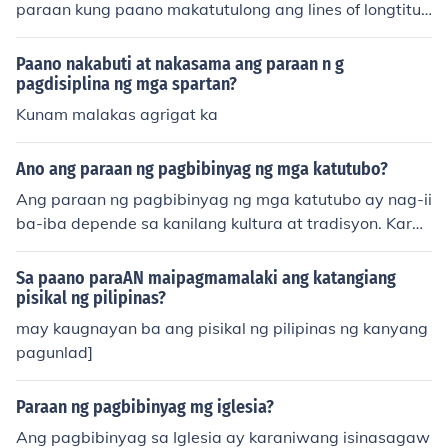
paraan kung paano makatutulong ang lines of longtitud
e sa mga mag-aaral' is "Provide ways to learn lines of l
ongitude to students".
Paano nakabuti at nakasama ang paraan n g
pagdisiplina ng mga spartan?
Kunam malakas agrigat ka
Ano ang paraan ng pagbibinyag ng mga katutubo?
Ang paraan ng pagbibinyag ng mga katutubo ay nag-ii
ba-iba depende sa kanilang kultura at tradisyon. Karan
iwan, ito ay isinasagawa sa pamamagitan ng isang ser
emonya na kinabibilangan ng mga ritwal, dasal, at pag
Sa paano paraAN maipagmamalaki ang katangiang
-aalay ng mga handog. Sa ilang grupo, ang pagbibinya
pisikal ng pilipinas?
g ay maaaring may kasamang mga simbolikong aksyo
may kaugnayan ba ang pisikal ng pilipinas ng kanyang
n tulad ng paglulubog sa tubig o paglalagay ng mga es
pagunlad]
pesyal na langis. Ang mga seremonyang ito ay mahala
ga upang ipakita ang pagtanggap ng bagong miyembr
Paraan ng pagbibinyag mg iglesia?
o sa komunidad at ang pagkilala sa kanilang mga espir
Ang pagbibinyag sa Iglesia ay karaniwang isinasagaw
itwal na pananampalataya.