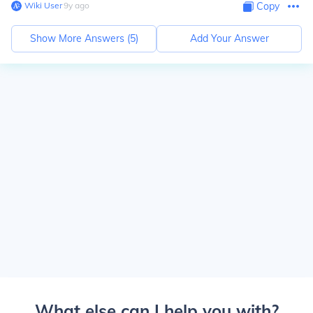
Wiki User
∙
9
y
ago
Copy
Show More Answers (
5
)
Add Your Answer
What else can I help you with?