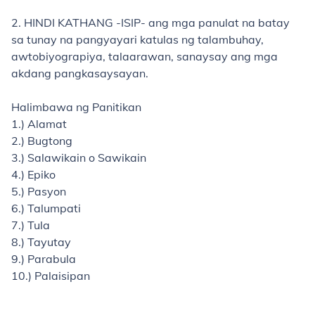
2. HINDI KATHANG -ISIP- ang mga panulat na batay
sa tunay na pangyayari katulas ng talambuhay,
awtobiyograpiya, talaarawan, sanaysay ang mga
akdang pangkasaysayan.
Halimbawa ng Panitikan
1.) Alamat
2.) Bugtong
3.) Salawikain o Sawikain
4.) Epiko
5.) Pasyon
6.) Talumpati
7.) Tula
8.) Tayutay
9.) Parabula
10.) Palaisipan