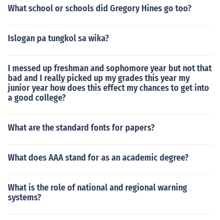
What school or schools did Gregory Hines go too?
i ng mag bigay nang halimbawa ng uri ... Ano ang pana
ndang leksikal? Mag bigay halimbawa ng panandang .
...
Islogan pa tungkol sa wika?
I messed up freshman and sophomore year but not that
bad and I really picked up my grades this year my
junior year how does this effect my chances to get into
a good college?
What are the standard fonts for papers?
What does AAA stand for as an academic degree?
What is the role of national and regional warning
systems?