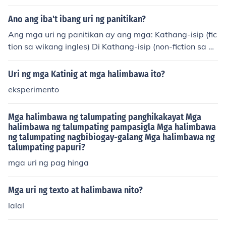
Ano ang iba't ibang uri ng panitikan?
Ang mga uri ng panitikan ay ang mga: Kathang-isip (fic
tion sa wikang ingles) Di Kathang-isip (non-fiction sa wi
kang ingles)
Uri ng mga Katinig at mga halimbawa ito?
eksperimento
Mga halimbawa ng talumpating panghikakayat Mga
halimbawa ng talumpating pampasigla Mga halimbawa
ng talumpating nagbibiogay-galang Mga halimbawa ng
talumpating papuri?
mga uri ng pag hinga
Mga uri ng texto at halimbawa nito?
lalal