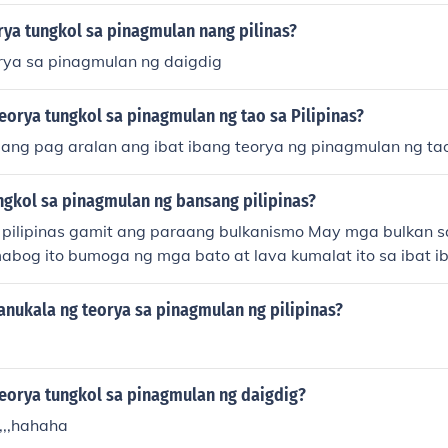
rya tungkol sa pinagmulan nang pilinas?
orya sa pinagmulan ng daigdig
eorya tungkol sa pinagmulan ng tao sa Pilipinas?
ang pag aralan ang ibat ibang teorya ng pinagmulan ng ta
ngkol sa pinagmulan ng bansang pilipinas?
pilipinas gamit ang paraang bulkanismo May mga bulkan sa 
abog ito bumoga ng mga bato at lava kumalat ito sa ibat ib
sa pinagmulan ng pilipinas.nanag dadagdag ng lupa sa pilipi
anukala ng teorya sa pinagmulan ng pilipinas?
eorya tungkol sa pinagmulan ng daigdig?
,,,,hahaha