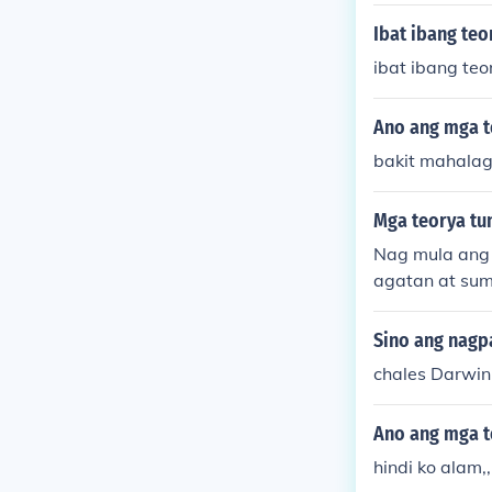
Ibat ibang teo
ibat ibang te
Ano ang mga t
bakit mahalag
Mga teorya tu
Nag mula ang 
agatan at sum
on ang teorya 
Sino ang nagp
chales Darwin
Ano ang mga t
hindi ko alam,