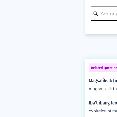
Related Questio
Magsaliksik tu
magsaliksik t
Iba't ibang te
evolution of m