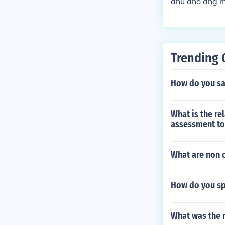
anu ano ang m
Trending 
How do you sa
What is the re
assessment to
What are non 
How do you spe
What was the r