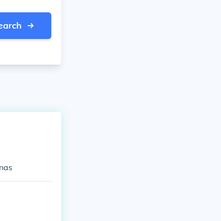
earch
inas