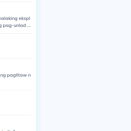
alaking ekspl
g pag-unlad n
pangunahing te
ang paglitaw n