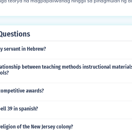
ga teorya na magpapaliwanag hinggil sa pinagmulan ng d
Questions
y servant in Hebrew?
lationship between teaching methods instructional material
ols?
competitive awards?
ll 39 in spanish?
eligion of the New Jersey colony?