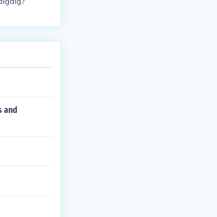
aigdig?
s and