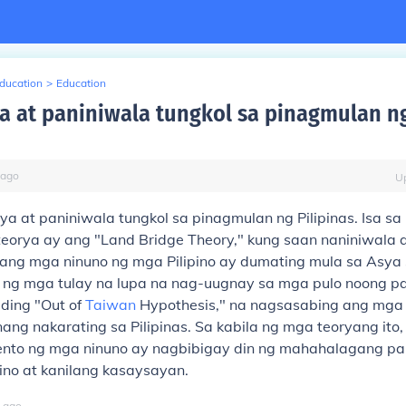
Education
>
Education
a at paniniwala tungkol sa pinagmulan n
ago
U
ya at paniniwala tungkol sa pinagmulan ng Pilipinas. Isa s
eorya ay ang "Land Bridge Theory," kung saan naniniwala
a ang mga ninuno ng mga Pilipino ay dumating mula sa Asya
ng mga tulay na lupa na nag-uugnay sa mga pulo noong p
 ding "Out of
Taiwan
Hypothesis," na nagsasabing ang mga 
ng nakarating sa Pilipinas. Sa kabila ng mga teoryang ito,
ento ng mga ninuno ay nagbibigay din ng mahahalagang p
pino at kanilang kasaysayan.
ago