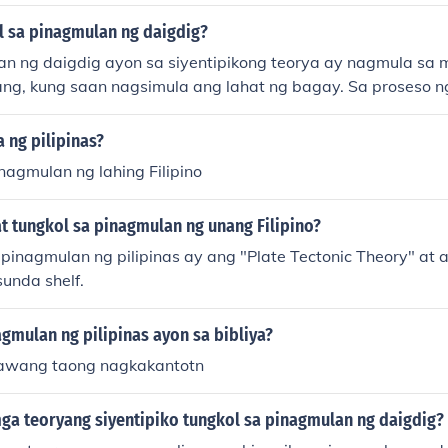
l sa pinagmulan ng daigdig?
n ng daigdig ayon sa siyentipikong teorya ay nagmula sa m
ang, kung saan nagsimula ang lahat ng bagay. Sa proseso n
buo ang mga planeta at iba't ibang anyo ng buhay. Ito ang 
ya hinggil sa pinagmulan ng daigdig.
 ng pilipinas?
nagmulan ng lahing Filipino
t tungkol sa pinagmulan ng unang Filipino?
pinagmulan ng pilipinas ay ang "Plate Tectonic Theory" at 
sunda shelf.
gmulan ng pilipinas ayon sa bibliya?
lawang taong nagkakantotn
ga teoryang siyentipiko tungkol sa pinagmulan ng daigdig?