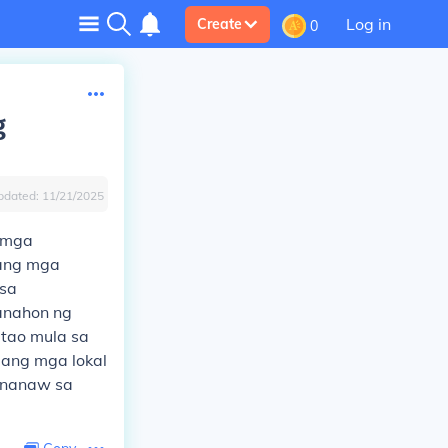
Log in
Create
0
g
pdated:
11/21/2025
a mga
 ang mga
 sa
anahon ng
tao mula sa
 ang mga lokal
ananaw sa