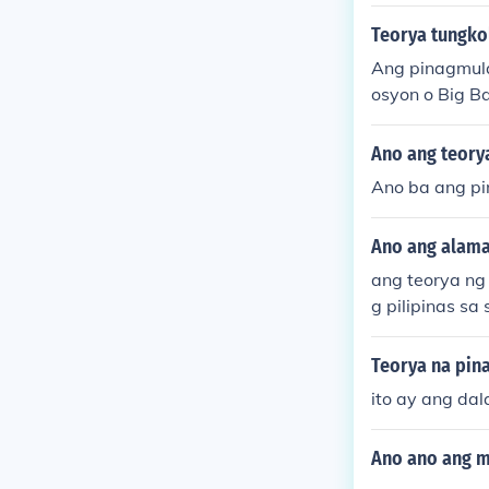
Teorya tungko
Ang pinagmula
osyon o Big B
g daigdig, na
orya ng siyens
Ano ang teorya
Ano ba ang pi
Ano ang alama
ang teorya ng 
g pilipinas sa 
Teorya na pina
ito ay ang da
Ano ano ang m