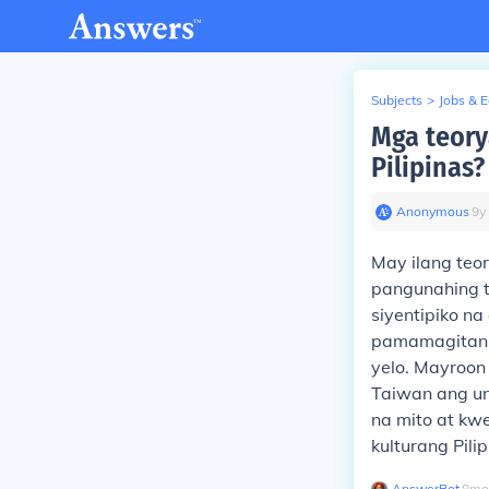
Subjects
>
Jobs & 
Mga teory
Pilipinas?
Anonymous
∙
9
y
May ilang teor
pangunahing t
siyentipiko n
pamamagitan 
yelo. Mayroon
Taiwan ang una
na mito at kw
kulturang Pili
AnswerBot
∙
8
mo