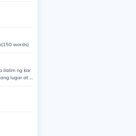
o(150 words)
ilalim ng kar
ang lugar at y
nas ....