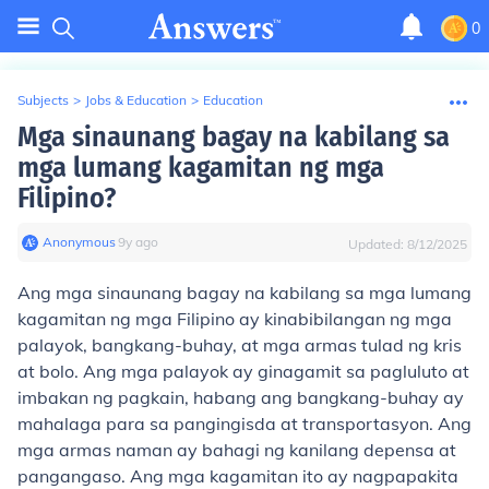
0
Subjects
>
Jobs & Education
>
Education
Mga sinaunang bagay na kabilang sa
mga lumang kagamitan ng mga
Filipino?
Anonymous
∙
9
y
ago
Updated:
8/12/2025
Ang mga sinaunang bagay na kabilang sa mga lumang
kagamitan ng mga Filipino ay kinabibilangan ng mga
palayok, bangkang-buhay, at mga armas tulad ng kris
at bolo. Ang mga palayok ay ginagamit sa pagluluto at
imbakan ng pagkain, habang ang bangkang-buhay ay
mahalaga para sa pangingisda at transportasyon. Ang
mga armas naman ay bahagi ng kanilang depensa at
pangangaso. Ang mga kagamitan ito ay nagpapakita