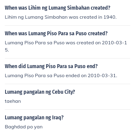
ala ito bilang &quot;Pre-Colonial&quot; o &quot;Panaho
When was Lihim ng Lumang Simbahan created?
n ng mga sinaunang Pilipino&quot; at itinuturing ito bila
Lihim ng Lumang Simbahan was created in 1940.
ng yugto ng pag-unlad ng kultura at lipunan ng mga sin
aunang Pilipino bago sila masakop ng mga dayuhang
When was Lumang Piso Para sa Puso created?
mananakop. Nagkakaroon ng malakas na ugnayan at k
alakalan ang mga sinaunang Pilipino sa iba't ibang kult
Lumang Piso Para sa Puso was created on 2010-03-1
ura sa rehiyon tulad ng Tsina, India, at iba pa.
5.
When did Lumang Piso Para sa Puso end?
Lumang Piso Para sa Puso ended on 2010-03-31.
Lumang pangalan ng Cebu City?
taehan
Lumang pangalan ng Iraq?
Baghdad po yan