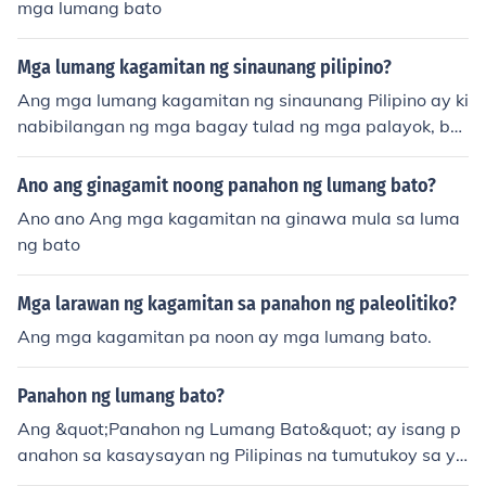
mga lumang bato
Mga lumang kagamitan ng sinaunang pilipino?
Ang mga lumang kagamitan ng sinaunang Pilipino ay ki
nabibilangan ng mga bagay tulad ng mga palayok, ba
ngka, at mga kasangkapan sa pagsasaka tulad ng pan
g-aani at pang-uhaw. Gumagamit din sila ng mga kag
Ano ang ginagamit noong panahon ng lumang bato?
amitan mula sa kahoy at bato, tulad ng mga panglaba
Ano ano Ang mga kagamitan na ginawa mula sa luma
n at kasangkapan sa paggawa ng bahay. Ang mga ito
ng bato
ay nagpapakita ng kanilang kasanayan sa sining at ka
nilang ugnayan sa kalikasan. Sa kabuuan, ang mga ka
Mga larawan ng kagamitan sa panahon ng paleolitiko?
gamitan ito ay mahalaga sa kanilang araw-araw na p
amumuhay at kultura.
Ang mga kagamitan pa noon ay mga lumang bato.
Panahon ng lumang bato?
Ang &quot;Panahon ng Lumang Bato&quot; ay isang p
anahon sa kasaysayan ng Pilipinas na tumutukoy sa yu
gto bago pa dumating ang mga Kastila. Karaniwang kil