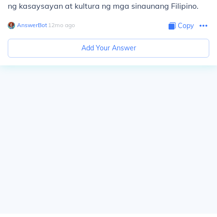
ng kasaysayan at kultura ng mga sinaunang Filipino.
AnswerBot
∙
12
mo
ago
Copy
Add Your Answer