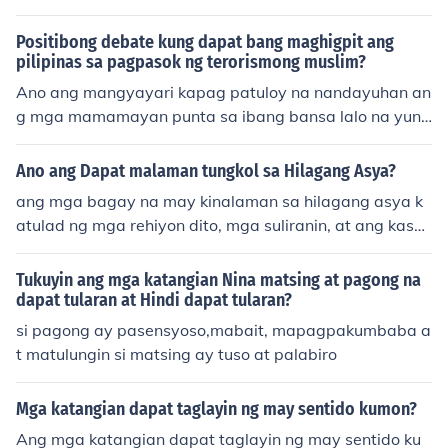
Positibong debate kung dapat bang maghigpit ang
pilipinas sa pagpasok ng terorismong muslim?
Ano ang mangyayari kapag patuloy na nandayuhan an
g mga mamamayan punta sa ibang bansa lalo na yung
mga skilled at professional?
Ano ang Dapat malaman tungkol sa Hilagang Asya?
ang mga bagay na may kinalaman sa hilagang asya k
atulad ng mga rehiyon dito, mga suliranin, at ang kasa
ysayan nito.
Tukuyin ang mga katangian Nina matsing at pagong na
dapat tularan at Hindi dapat tularan?
si pagong ay pasensyoso,mabait, mapagpakumbaba a
t matulungin si matsing ay tuso at palabiro
Mga katangian dapat taglayin ng may sentido kumon?
Ang mga katangian dapat taglayin ng may sentido ku