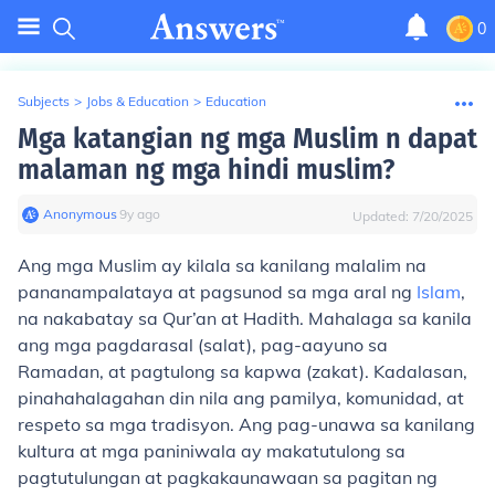
0
Subjects
>
Jobs & Education
>
Education
Mga katangian ng mga Muslim n dapat
malaman ng mga hindi muslim?
Anonymous
∙
9
y
ago
Updated:
7/20/2025
Ang mga Muslim ay kilala sa kanilang malalim na
pananampalataya at pagsunod sa mga aral ng
Islam
,
na nakabatay sa Qur’an at Hadith. Mahalaga sa kanila
ang mga pagdarasal (salat), pag-aayuno sa
Ramadan, at pagtulong sa kapwa (zakat). Kadalasan,
pinahahalagahan din nila ang pamilya, komunidad, at
respeto sa mga tradisyon. Ang pag-unawa sa kanilang
kultura at mga paniniwala ay makatutulong sa
pagtutulungan at pagkakaunawaan sa pagitan ng