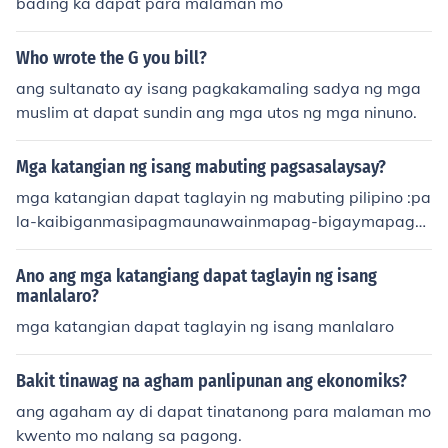
bading ka dapat para malaman mo
Who wrote the G you bill?
ang sultanato ay isang pagkakamaling sadya ng mga
muslim at dapat sundin ang mga utos ng mga ninuno.
Mga katangian ng isang mabuting pagsasalaysay?
mga katangian dapat taglayin ng mabuting pilipino :pa
la-kaibiganmasipagmaunawainmapag-bigaymapag-a
lagamapag-mahalmasayahinmagalangmalambingma
tulunginmaka-diyosmaka-kalikasanmaka-bansamabai
Ano ang mga katangiang dapat taglayin ng isang
tmaka-tao
manlalaro?
mga katangian dapat taglayin ng isang manlalaro
Bakit tinawag na agham panlipunan ang ekonomiks?
ang agaham ay di dapat tinatanong para malaman mo
kwento mo nalang sa pagong.