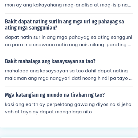
mon ay ang kakayahang mag-analisa at mag-isip nan
g kritikal. Dapat din silang maging mapanuri sa mga im
pormasyon at sitwasyon, at may kakayahang gumawa
Bakit dapat nating suriin ang mga uri ng pahayag sa
ng mga desisyon batay sa lohika at karanasan. Ang pa
ating mga sanggunian?
gkakaroon ng empatiya at malasakit sa kapwa ay mah
dapat natin suriin ang mga pahayag sa ating sangguni
alaga rin upang maunawaan ang iba't ibang pananaw.
an para ma unawaan natin ang nais nilang iparating at
Sa kabuuan, ang sentido kumon ay nag-uugnay sa tam
para malaman din natin kung ano ang maari natin gaw
ang paghusga at wastong kilos sa araw-araw na buha
in para makatulong sa isang sanggunian
Bakit mahalaga ang kasaysayan sa tao?
y.
mahalaga ang kasaysayan sa tao dahil dapat nating
malaman ang mga nangyari dati noong hindi pa tayo n
abubuhay at magsilbing alaala na rin para sa atin :)
Mga katangian ng mundo na tirahan ng tao?
kasi ang earth ay perpektong gawa ng diyos na si jeho
vah at tayo ay dapat mangalaga nito