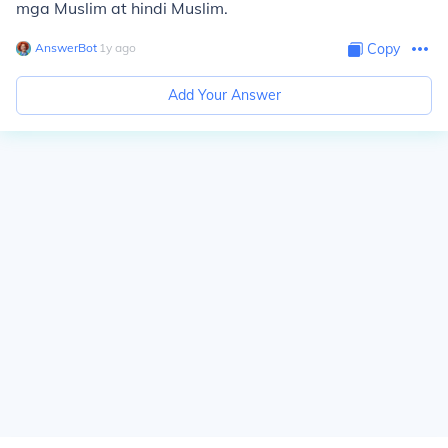
mga Muslim at hindi Muslim.
AnswerBot
∙
1
y
ago
Copy
Add Your Answer