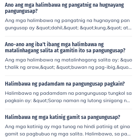
Ano ang mga halimbawa ng pangatnig na hugnayang
pangungusap?
Ang mga halimbawa ng pangatnig na hugnayang pan
gungusap ay &quot;dahil,&quot; &quot;kung,&quot; at
&quot;palibhasa.&quot; Ito ay mga salitang nag-uugna
y sa dalawang pangungusap upang magkaroon ng kon
Ano-ano ang iba't ibang mga halimbawa ng
eksyon o relasyon sa kanilang kahulugan.
matalinhagang salita at gamitin ito sa pangungusap?
Ang mga halimbawa ng matalinhagang salita ay: &quo
t;halik ng araw,&quot; &quot;buwan ng pag-ibig,&quot;
at &quot;dagat ng luha.&quot; Sa pangungusap, maaa
ring sabihing: &quot;Sa ilalim ng halik ng araw, nagtipo
Halimbawa ng padamdam na pangungusap pagkain?
n ang mga bata upang maglaro.&quot; O kaya, &quot;
Halimbawa ng padamdam na pangungusap tungkol sa
Ang kanyang mga alaala ay tila isang dagat ng luha n
pagkain ay: &quot;Sarap naman ng lutong sinigang na i
a hindi matigil.&quot;
to!&quot; o &quot;Ang bango ng freshly baked bread!&
quot; Ang mga pangungusap na ito ay nagpapahayag
Halimbawa ng mga katinig gamit sa pangungusap?
ng matinding damdamin o reaksyon sa lasa at amoy ng
Ang mga katinig ay mga tunog na hindi patinig at gina
pagkain. Ang padamdam na pangungusap ay kadalas
gamit sa pagbubuo ng mga salita. Halimbawa, sa pan