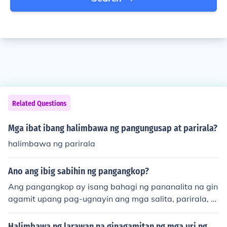
Related Questions
Mga ibat ibang halimbawa ng pangungusap at parirala?
halimbawa ng parirala
Ano ang ibig sabihin ng pangangkop?
Ang pangangkop ay isang bahagi ng pananalita na gin
agamit upang pag-ugnayin ang mga salita, parirala, o
sugnay sa isang pangungusap. Karaniwang ginagamit
ang mga pang-angkop na &quot;na&quot; at &quot;ng
Halimbawa ng larawan na ginagamitan ng mga uri ng