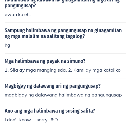
&quot; sa Filipino. Ang mga ito ay nag-uugnay ng mga i
pangungusap?
deya at tumutulong sa pagbibigay-linaw sa relasyon n
ewan ko eh.
g mga salita sa loob ng pangungusap. Sa pamamagita
n ng pangangkop, mas nagiging maayos at masining a
Sampung halimbawa ng pangungusap na ginagamitan
ng daloy ng pagsasalita o pagsusulat.
ng mga malalim na salitang tagalog?
hg
Mga halimbawa ng payak na simuno?
1. Sila ay mga mangingisda. 2. Kami ay mga katoliko.
Magbigay ng dalawang uri ng pangungusap?
magbigay ng dalawang halimbawa ng pangungusap
Ano ang mga halimbawa ng susing salita?
I don't know.....sorry...!!:D