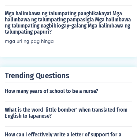
ang nagsisimula sa mga salitang &quot;Wow,&quot; &
gungusap na &quot;Ang aso ay tumahol,&quot; ang mg
quot;Aba,&quot; o &quot;Hala,&quot; na nagpapakita n
a katinig ay &quot;n,&quot; &quot;g,&quot; &quot;s,&qu
Mga halimbawa ng talumpating panghikakayat Mga
g kasiyahan o pagkabigla.
ot; at &quot;t.&quot; Sa &quot;Bumili ako ng bagong lib
halimbawa ng talumpating pampasigla Mga halimbawa
ng talumpating nagbibiogay-galang Mga halimbawa ng
ro,&quot; ang mga katinig naman ay &quot;b,&quot; &q
talumpating papuri?
uot;m,&quot; &quot;l,&quot; at &quot;n.&quot; Ang mga
katinig ay mahalaga sa pagbuo ng mga makabuluhang
mga uri ng pag hinga
pahayag.
Trending Questions
How many years of school to be a nurse?
What is the word 'little bomber' when translated from
English to Japanese?
How can I effectively write a letter of support for a