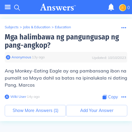
0
Subjects
>
Jobs & Education
>
Education
Mga halimbawa ng pangungusap ng
pang-angkop?
Anonymous
∙
13
y
ago
Updated:
10/10/2023
Ang Monkey-Eating Eagle ay ang pambansang ibon na
pumalit sa Maya dahil sa batas na ipinalukala ni dating
Pang. Marcos
Wiki User
∙
14
y
ago
Copy
Show More Answers (
1
)
Add Your Answer