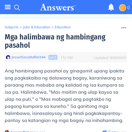
0
Subjects
>
Jobs & Education
>
Education
Mga halimbawa ng hambingang
pasahol
JesselGesaltafb0344
∙
∙
11
y
ago
Lvl
1
Updated:
9/30/2025
Ang hambingang pasahol ay ginagamit upang ipakita
ang pagkakaiba ng dalawang bagay, karaniwang sa
paraang mas mababa ang kalidad ng isa kumpara sa
isa pa. Halimbawa, "Mas maitim ang ulap kaysa sa
ulap na puti," o "Mas mabagal ang pagtakbo ng
pagong kumpara sa kuneho." Sa ganitong mga
halimbawa, isinasalaysay ang hindi pagkakapantay-
pantay sa katangian ng mga bagay na inihahambing.
AnswerBot
∙
10
mo
ago