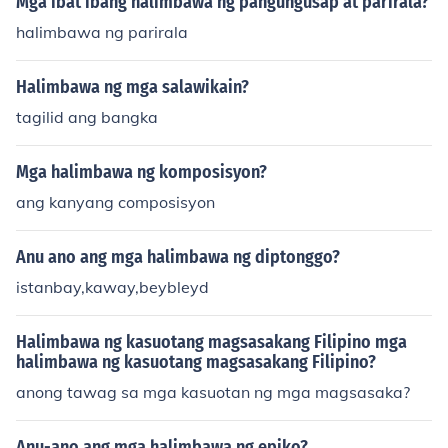
Mga ibat ibang halimbawa ng pangungusap at parirala?
halimbawa ng parirala
Halimbawa ng mga salawikain?
tagilid ang bangka
Mga halimbawa ng komposisyon?
ang kanyang composisyon
Anu ano ang mga halimbawa ng diptonggo?
istanbay,kaway,beybleyd
Halimbawa ng kasuotang magsasakang Filipino mga
halimbawa ng kasuotang magsasakang Filipino?
anong tawag sa mga kasuotan ng mga magsasaka?
Anu-ano ang mga halimbawa ng epiko?