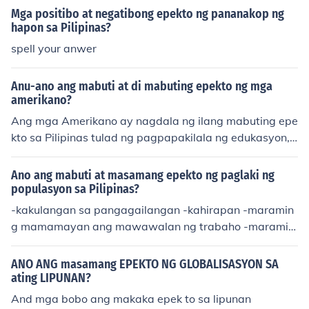
Mga positibo at negatibong epekto ng pananakop ng
hapon sa Pilipinas?
spell your anwer
Anu-ano ang mabuti at di mabuting epekto ng mga
amerikano?
Ang mga Amerikano ay nagdala ng ilang mabuting epe
kto sa Pilipinas tulad ng pagpapakilala ng edukasyon, s
istema ng pamahalaan, at mga imprastruktura na nag
bigay-daan sa modernisasyon ng bansa. Sa kabilang b
Ano ang mabuti at masamang epekto ng paglaki ng
anda, ang di mabuting epekto ay ang pagkawala ng so
populasyon sa Pilipinas?
beranya ng Pilipinas, ang pag-usbong ng kolonyalismo,
-kakulangan sa pangagailangan -kahirapan -maramin
at ang mga hidwaan dulot ng kanilang pananakop na n
g mamamayan ang mawawalan ng trabaho -marami s
agdulot ng pagdurusa sa mga Pilipino. Ang mga implu
a kabataan ang maaaring mawala sa landas.... :)
wensyang ito ay nag-iwan ng malalim na bakas sa kas
ANO ANG masamang EPEKTO NG GLOBALISASYON SA
aysayan at kultura ng bansa.
ating LIPUNAN?
And mga bobo ang makaka epek to sa lipunan