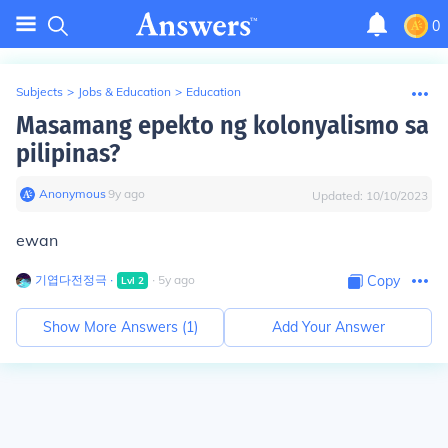
0
Subjects
>
Jobs & Education
>
Education
Masamang epekto ng kolonyalismo sa
pilipinas?
Anonymous
∙
9
y
ago
Updated:
10/10/2023
ewan
기엽다전정극
∙
∙
5
y
ago
Copy
Lvl
2
Show More Answers (
1
)
Add Your Answer