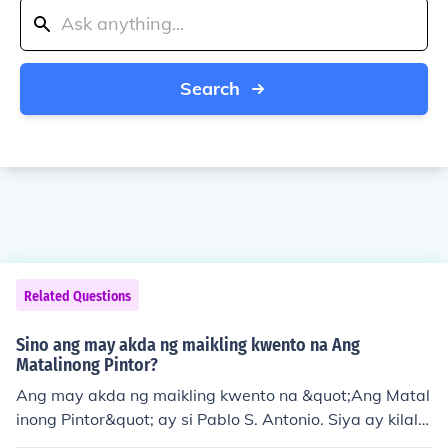
Search
Related Questions
Sino ang may akda ng maikling kwento na Ang
Matalinong Pintor?
Ang may akda ng maikling kwento na &quot;Ang Matal
inong Pintor&quot; ay si Pablo S. Antonio. Siya ay kilala
ng manunulat at isa sa mga tanyag na nobelista sa pa