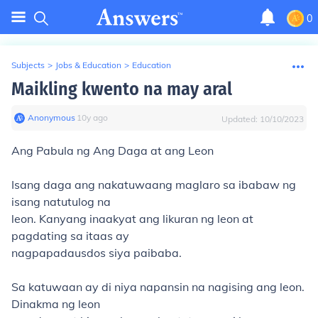
0
Subjects
>
Jobs & Education
>
Education
Maikling kwento na may aral
Anonymous
∙
10
y
ago
Updated:
10/10/2023
Ang Pabula ng Ang Daga at ang Leon
Isang daga ang nakatuwaang maglaro sa ibabaw ng
isang natutulog na
leon. Kanyang inaakyat ang likuran ng leon at
pagdating sa itaas ay
nagpapadausdos siya paibaba.
Sa katuwaan ay di niya napansin na nagising ang leon.
Dinakma ng leon