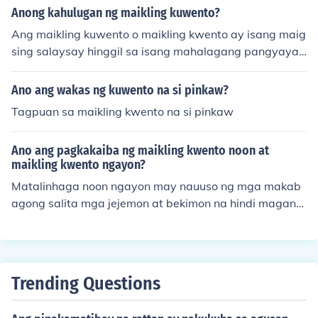
ugat ng mundo, sa pangalan ng kwento, literal na ito a
Anong kahulugan ng maikling kuwento?
ng isang lipunan.
y ikinukwento, at nadugtungan lamang ng maikli, na an
Ang maikling kuwento o maikling kwento ay isang maig
g ibig sabihin ay short story, o maliit lamang ang takbo
sing salaysay hinggil sa isang mahalagang pangyayari
ng kwento.
ng kinasasangkutan ng isa o ilang tauhan at may iisan
g kakintalan o impresyon lamang. Si Edgar Allan Poe a
Ano ang wakas ng kuwento na si pinkaw?
ng tinuturing na "Ama ng Maikling Kuwento."
Tagpuan sa maikling kwento na si pinkaw
Ano ang pagkakaiba ng maikling kwento noon at
maikling kwento ngayon?
Matalinhaga noon ngayon may nauuso ng mga makab
agong salita mga jejemon at bekimon na hindi magand
a para sa mga pilipino.
Trending Questions