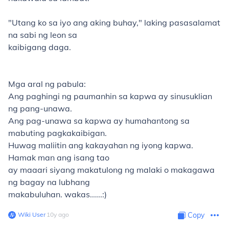
"Utang ko sa iyo ang aking buhay," laking pasasalamat
na sabi ng leon sa
kaibigang daga.
Mga aral ng pabula
:
Ang paghingi ng paumanhin sa kapwa ay sinusuklian
ng pang-unawa.
Ang pag-unawa sa kapwa ay humahantong sa
mabuting pagkakaibigan.
Huwag maliitin ang kakayahan ng iyong kapwa.
Hamak man ang isang tao
ay maaari siyang makatulong ng malaki o makagawa
ng bagay na lubhang
makabuluhan. wakas......:)
Wiki User
∙
10
y
ago
Copy