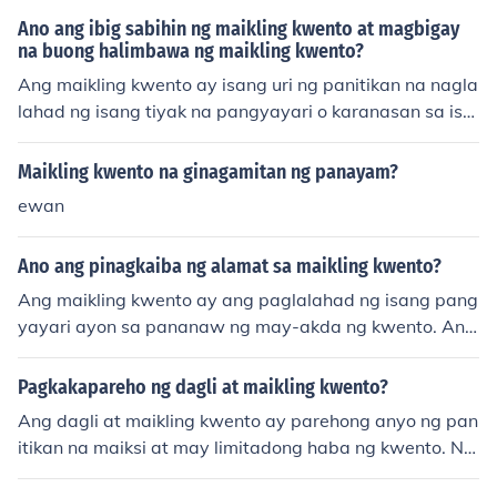
nahon ng mga Amerikano sa Pilipinas. Ang kwento ay n
Ano ang ibig sabihin ng maikling kwento at magbigay
aglalaman ng mga aral tungkol sa katalinuhan at pagi
na buong halimbawa ng maikling kwento?
ging mapanlikha.
Ang maikling kwento ay isang uri ng panitikan na nagla
lahad ng isang tiyak na pangyayari o karanasan sa isa
ng maikling anyo. Karaniwang mayroon itong iisang te
ma at nagtatapos na may aral o kaisipan. Halimbawa
Maikling kwento na ginagamitan ng panayam?
ng maikling kwento ay &quot;Ang Batang Siyentipiko,&
ewan
quot; kung saan ang isang batang mahilig sa agham a
y nag-imbento ng isang gadget na nagdulot ng mga hi
Ano ang pinagkaiba ng alamat sa maikling kwento?
ndi inaasahang resulta, nagpakita ng halaga ng respon
sibilidad sa paggamit ng kaalaman.
Ang maikling kwento ay ang paglalahad ng isang pang
yayari ayon sa pananaw ng may-akda ng kwento. Ang
alamat ay isang maikling kwento na nagpapaliwanag
at nagbibigay dahilan ng pinagmulan ng isang tao, hay
Pagkakapareho ng dagli at maikling kwento?
op o lugar.
Ang dagli at maikling kwento ay parehong anyo ng pan
itikan na maiksi at may limitadong haba ng kwento. Ng
unit ang dagli ay mas maikli at karaniwang tumatalaka