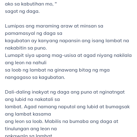
ako sa kabutihan mo, "
sagot ng daga.
Lumipas ang maraming araw at minsan sa
pamamasyal ng daga sa
kagubatan ay kanyang napansin ang isang lambat na
nakabitin sa puno.
Lumapit siya upang mag-usisa at agad niyang nakilala
ang leon na nahuli
sa loob ng lambat na ginawang bitag ng mga
nangagaso sa kagubatan.
Dali-daling inakyat ng daga ang puno at nginatngat
ang lubid na nakatali sa
lambat. Agad namang naputol ang lubid at bumagsak
ang lambat kasama
ang leon sa loob. Mabilis na bumaba ang daga at
tinulungan ang leon na
nakawala sa lambat.