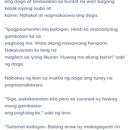
ang daga at hinawakan sa buntot na wari bagang
balak siyang isubo at
kainin. Natakot at nagmakaawa ang daga.
"Ipagpaumanhin mo kaibigan. Hindi ko sinasadyang
gambalain ka sa
pagtulog mo. Wala akong masamang hangarin.
Nakatuwaan ko lang na
maglaro sa iyong likuran. Huwag mo akong kainin" sabi
ng daga.
Nabakas ng leon sa mukha ng daga ang tunay na
pagmamakaawa.
"Sige, pakakawalan kita pero sa susunod ay huwag
mong gambalain
ang pagtulog ko," sabi ng leon.
"Salamat kaibigan. Balang araw ay makagaganti rin