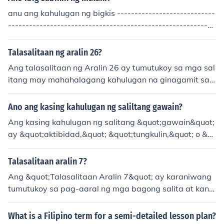
anu ang kahulugan ng bigkis ----------------------------
-----------------------------------------------------------
----------------- anq biqkis anq kahuluqan nun ay TALI
.. maraminq salamat ! sana makatulonq itonq saqot ko
Talasalitaan ng aralin 26?
sa takdanq aralin mo ... :)) Nagmamahal, aDmin Rose
Ang talasalitaan ng Aralin 26 ay tumutukoy sa mga sal
itang may mahahalagang kahulugan na ginagamit sa
partikular na konteksto ng aralin. Maaaring kasama rit
o ang mga bagong termino, mga salitang teknikal, at m
Ano ang kasing kahulugan ng saliltang gawain?
ga pahayag na nagpapalalim sa pag-unawa sa paksa.
Ang kasing kahulugan ng salitang &quot;gawain&quot;
Ang pag-aaral ng talasalitaan ay nakatutulong sa mas
ay &quot;aktibidad,&quot; &quot;tungkulin,&quot; o &q
epektibong komunikasyon at mas malalim na pag-una
uot;trabaho.&quot; Ito ay tumutukoy sa mga bagay na i
wa sa mga konsepto. Mahalaga ito upang mas mapala
sinasagawa o ginagawa ng isang tao, maaaring ito ay
Talasalitaan aralin 7?
wak ang kaalaman at kasanayan sa wika.
mga responsibilidad o simpleng mga aksyon sa araw-a
Ang &quot;Talasalitaan Aralin 7&quot; ay karaniwang
raw. Sa konteksto ng paaralan, ang &quot;gawain&quo
tumutukoy sa pag-aaral ng mga bagong salita at kanil
t; ay maaaring tumukoy sa mga takdang-aralin o proye
ang mga kahulugan na ginagamit sa isang partikular n
kto.
a konteksto. Sa araling ito, maaaring talakayin ang mg
What is a Filipino term for a semi-detailed lesson plan?