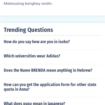
a salitang may kaugnayan sa isang tiyak na tema o pa
Malasusing banghay aralin.
ksa, tulad ng kalikasan, teknolohiya, o kultura. Mahalag
a ang ganitong aralin upang mapalawak ang bokabula
ryo ng mga mag-aaral at mapabuti ang kanilang kaka
yahan sa komunikasyon. Sa pamamagitan ng mga hali
mbawa at aktibidad, mas madaling mauunawaan at m
Trending Questions
aiiugnay ang mga salita sa tunay na buhay.
How do you say how are you in isoko?
Which universities wear Adidas?
Does the Name BRENDA mean anything in Hebrew?
How can you get the application form for other state
quota in Anna?
What does puso mean in Japanese?