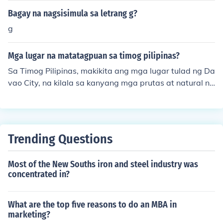
bang rehiyon sa Pilipinas.
Bagay na nagsisimula sa letrang g?
g
Mga lugar na matatagpuan sa timog pilipinas?
Sa Timog Pilipinas, makikita ang mga lugar tulad ng Da
vao City, na kilala sa kanyang mga prutas at natural na
yaman, at Zamboanga City, na tanyag sa makulay na k
ultura at mga festival. Nariyan din ang Cagayan de Or
o, na sikat sa mga adventure activities tulad ng white
water rafting, at ang mga pulo ng Sulu at Basilan na m
Trending Questions
ayaman sa kasaysayan at likas na yaman. Ang mga lu
gar na ito ay nagbibigay ng iba't ibang karanasan at t
Most of the New Souths iron and steel industry was
anawin para sa mga bisita at lokal na residente.
concentrated in?
What are the top five reasons to do an MBA in
marketing?