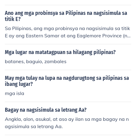
Ano ang mga probinsya sa Pilipinas na nagsisimula sa
titik E?
Sa Pilipinas, ang mga probinsya na nagsisimula sa titik
E ay ang Eastern Samar at ang Eaglemore Province (na
hindi opisyal at kadalasang hindi ginagamit sa mga tal
akayan). Ang Eastern Samar ay matatagpuan sa rehiy
Mga lugar na matatagpuan sa hilagang pilipinas?
on ng Silangang Visayas at kilala sa mga magagandan
batanes, baguio, zambales
g dalampasigan at likas na yaman. Wala nang ibang p
robinsya sa Pilipinas na nagsisimula sa titik E.
May mga tulay na lupa na nagdurugtong sa pilipinas sa
ibang lugar?
mga isla
Bagay na nagsisimula sa letrang Aa?
Angkla, alon, asukal, at aso ay ilan sa mga bagay na n
agsisimula sa letrang Aa.