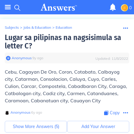
0
Subjects
>
Jobs & Education
>
Education
Lugar sa pilipinas na nagsisimula sa
letter C?
Anonymous
∙
9
y
ago
Updated:
11/8/2022
Cebu, Cagayan De Oro, Coron, Cotabato, Calbayog
city, Catarman, Consolacion, Caluya, Cuyo, Carles,
Culion, Carcar, Compostela, Cabadbaran City, Caraga,
Catbalogan city, Cadiz city, Carmen, Catanduanes,
Caramoan, Cabanatuan city, Cauayan City
Anonymous
∙
6
y
ago
Copy
Show More Answers (
5
)
Add Your Answer