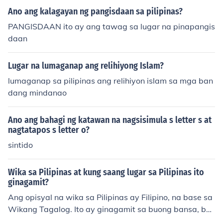
Ano ang kalagayan ng pangisdaan sa pilipinas?
PANGISDAAN ito ay ang tawag sa lugar na pinapangis
daan
Lugar na lumaganap ang relihiyong Islam?
lumaganap sa pilipinas ang relihiyon islam sa mga ban
dang mindanao
Ano ang bahagi ng katawan na nagsisimula s letter s at
nagtatapos s letter o?
sintido
Wika sa Pilipinas at kung saang lugar sa Pilipinas ito
ginagamit?
Ang opisyal na wika sa Pilipinas ay Filipino, na base sa
Wikang Tagalog. Ito ay ginagamit sa buong bansa, ba
gaman may iba't ibang dayalekto at wika rin ang iba't i