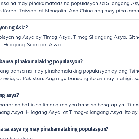
nsa na may pinakamataas na populasyon sa Silangang Asy
th Korea, Taiwan, at Mongolia. Ang China ang may pinakama
, na sinusundan ng Japan at South Korea. Sa kabila ng mas 
iwan at Mongolia ay bahagi pa rin ng rehiyon na ito. Ang m
yon ng Asia?
uloy na nagbabago, ngunit ang China at Japan ang nangungu
bisyon ng Asya ay Timog Asya, Timog Silangang Asya, Git
at Hilagang-Silangan Asya.
 bansa pinakamalaking populasyon?
ang bansa na may pinakamalaking populasyon ay ang Tsina,
onesia, at Pakistan. Ang mga bansang ito ay may mahigit sa
lasyon.
ng asya?
aaaring hatiin sa limang rehiyon base sa heograpiya: Timo
nang Asya, Hilagang Asya, at Timog-silangang Asya. Ito ay 
 kultura, relihiyon, o ekonomiya ng mga bansa sa rehiyon. A
ende sa layunin o perspektibo ng gumagawa ng paghahati.
a sa asya ng may pinakamalaking populasyon?
ng china dyan