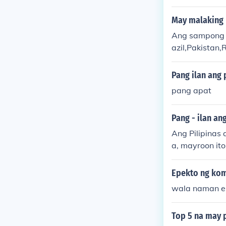
May malaking 
Ang sampong b
azil,Pakistan,
Pang ilan ang
pang apat
Pang - ilan an
Ang Pilipinas
a, mayroon it
nang bahagi n
t India ang m
Epekto ng kom
wala naman e..
Top 5 na may 