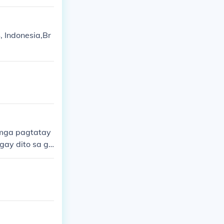
 Indonesia,Br
 mga pagtatay
ay dito sa git
lad ng Tsina a