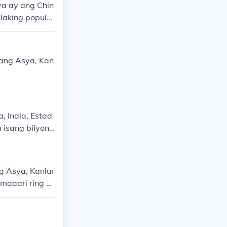
a ay ang Chin
laking popula
maliit na popu
ga estadistika
na sa listaha
nang Asya, Kan
 India, Estad
 isang bilyong
g Asya, Kanlur
maaari ring h
ng paghahati n