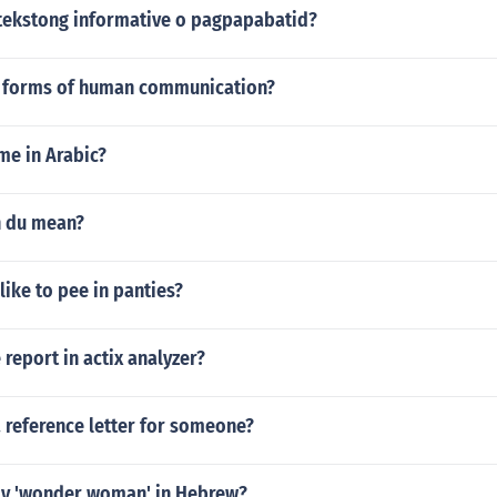
tekstong informative o pagpapabatid?
7 forms of human communication?
me in Arabic?
h du mean?
ike to pee in panties?
eport in actix analyzer?
 reference letter for someone?
y 'wonder woman' in Hebrew?