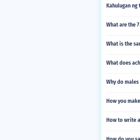
Kahulugan ng 
What are the 
What is the sa
What does ac
Why do males l
How you make r
How to write a
How do you sa