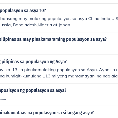
populasyon sa asya 10?
ansang may malaking populasyon sa asya China,India,U.S,
Russia, Bangladesh,Nigeria at Japan.
 pilipinas sa may pinakamaraming populasyon sa asya?
g pilipinas sa populasyon ng Asya?
 ay ika-13 sa pinakamalaking populasyon sa Asya. Ayon sa
ong humigit-kumulang 113 milyong mamamayan, na naglalag
g ranggo ng mga bansa sa kontinente. Ang mga bansang tu
ay pinakamalaking populasyon sa Asya.
posisyon ng populasyon sa asya?
....
pinakamataas na populasyon sa silangang asya?