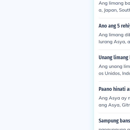
Ang limang ba
a, Japan, Sou
syon sa mundo
lasyon, ang Ta
Ano ang 5 rehi
ng ito ay pat
Ang limang di
n.
lurang Asya, 
Unang limang
Ang unang lim
os Unidos, Ind
katao na popu
Paano hinati a
Ang Asya ay m
ang Asya, Git
atiin batay sa
g Asya ay dep
Sampung bans
nangunguna a