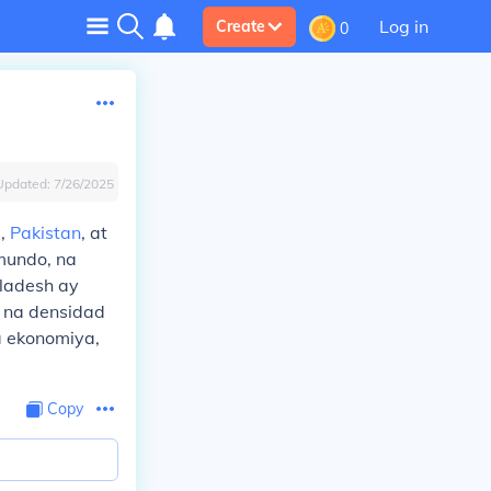
Log in
Create
0
Updated:
7/26/2025
a
,
Pakistan
, at
mundo, na
gladesh ay
 na densidad
a ekonomiya,
Copy