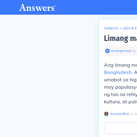
Subjects
>
Jobs & 
Limang ma
Anonymous
∙
9
y
Ang limang ma
Bangladesh
. 
umabot sa higi
may populasy
ng tao sa reh
kultura, at pul
AnswerBot
∙
1
y
a