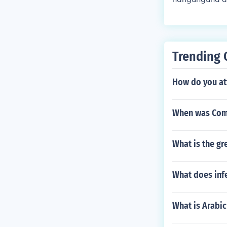
Trending 
How do you att
When was Come
What is the gr
What does inf
What is Arabic