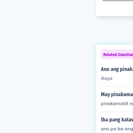
Related Questio
Ano ang pinak
Asya
May pinakamal
pinakamaliit 
Iba pang kata
ano pa ba ang