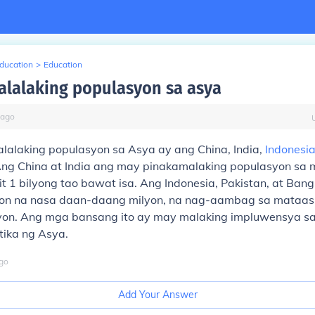
Education
>
Education
lalaking populasyon sa asya
ago
lalaking populasyon sa Asya ay ang China, India,
Indonesi
Ang China at India ang may pinakamalaking populasyon sa 
t 1 bilyong tao bawat isa. Ang Indonesia, Pakistan, at Ban
on na nasa daan-daang milyon, na nag-aambag sa mataas
iyon. Ang mga bansang ito ay may malaking impluwensya s
itika ng Asya.
go
Add Your Answer