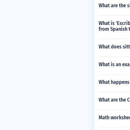
What are the s
What is 'Escri
from Spanish t
What does sitt
What is an ex
What happens t
What are the C
Math workshee