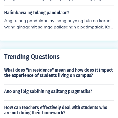
aysay,at paggamit sa panandang paglalarawan.....
Halimbawa ng tulang pandulaan?
Ang tulang pandulaan ay isang anyo ng tula na karani
wang ginagamit sa mga paligsahan o patimpalak. Kar
aniwang ito'y may higit sa isang saknong, may sukat at
tugma, at karaniwang nagtatampok ng pangyayari o k
aisipan na karaniwang may kinalaman sa pagmamaha
l, kalikasan, o lipunan. Isang halimbawa ng tulang pand
Trending Questions
ulaan ay ang &quot;Florante at Laura&quot; ni Francisc
o Balagtas kung saan ipinapakita ang kagandahan ng
What does "in residence" mean and how does it impact
pag-ibig at pagmamahalan.
the experience of students living on campus?
Ano ang ibig sabihin ng salitang pragmatiks?
How can teachers effectively deal with students who
are not doing their homework?