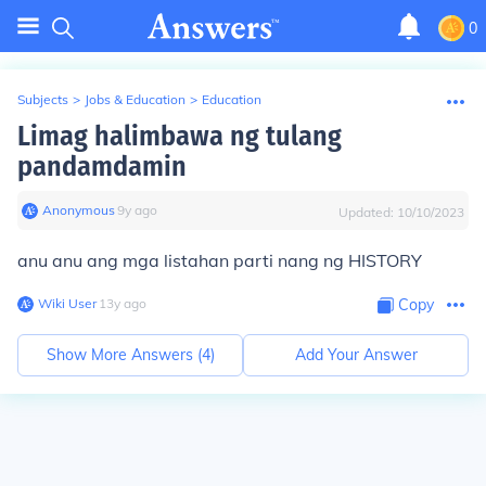
0
Subjects
>
Jobs & Education
>
Education
Limag halimbawa ng tulang
pandamdamin
Anonymous
∙
9
y
ago
Updated:
10/10/2023
anu anu ang mga listahan parti nang ng HISTORY
Wiki User
∙
13
y
ago
Copy
Show More Answers (
4
)
Add Your Answer