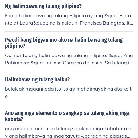
Ng halimbawa ng tulang pilipino?
Isang halimbawa ng tulang Pilipino ay ang &quot;Flora
nte at Laura&quot; na isinulat ni Francisco Balagtas. Ito
ay isang awit na puno ng tema ng pag-ibig, pagsasakri
pisyo, at pakikibaka. Ang tula ay naglalarawan ng mga
Pwedi bang bigyan mo ako na halimbawa ng tulang
suliranin ng mga tauhan sa ilalim ng pamahalaan at lip
pilipino?
unan ng kanilang panahon, at itinuturing itong isa sa m
Oo, narito ang halimbawa ng tulang Pilipino: &quot;Ang
ga pinakamahalagang akda sa panitikan ng Pilipinas.
Pahimakas&quot; ni Jose Corazon de Jesus. Sa tulang it
Ang &quot;Bahay kubo&quot; naman ay isa pang halim
o, inilarawan ang mga damdaming pag-ibig at pag-as
bawa ng tulang nagpapakita ng simpleng pamumuhay
a sa kabila ng mga pagsubok sa buhay. Ang mga talud
Halimbawa ng tulang haiku?
ng mga Pilipino at ang kanilang koneksyon sa kalikasa
tod ay puno ng makulay na talinghaga na nagpapakita
bulaklak magannada ito ito ay mahaimuyak nakita ko t
n.
ng lalim ng kulturang Pilipino at damdaming makabaya
o
n.
Ano ang mga elemento o sangkap sa tulang aking mga
kabata?
ang mga elemento sa tulang sa aking mga kababata a
y ang halimbawa ng mga tayutay,paraan ng pagsasal