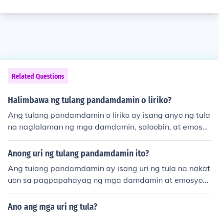
Related Questions
Halimbawa ng tulang pandamdamin o liriko?
Ang tulang pandamdamin o liriko ay isang anyo ng tula
na naglalaman ng mga damdamin, saloobin, at emosyo
n ng makata. Isang halimbawa nito ay ang tula ni Jose
Corazon de Jesus na &quot;Ang Kahalagahan ng Pag-i
Anong uri ng tulang pandamdamin ito?
big,&quot; kung saan ipinapahayag ang mga masasali
Ang tulang pandamdamin ay isang uri ng tula na nakat
muot na karanasan at damdamin ng pag-ibig. Sa ganit
uon sa pagpapahayag ng mga damdamin at emosyon
ong uri ng tula, madalas na ginagamit ang mga talingh
ng makata. Kadalasang naglalaman ito ng mga tema t
aga at simbolismo upang mas maipahayag ang lalim n
ulad ng pag-ibig, kalungkutan, ligaya, at pag-asa. Ang
Ano ang mga uri ng tula?
g emosyon.
mga tulang ito ay gumagamit ng masining na wika at t