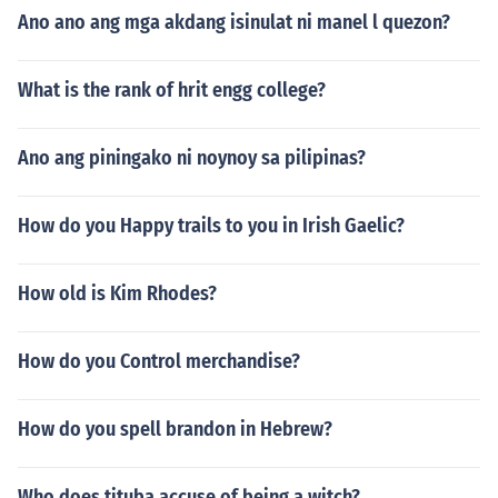
Ano ano ang mga akdang isinulat ni manel l quezon?
What is the rank of hrit engg college?
Ano ang piningako ni noynoy sa pilipinas?
How do you Happy trails to you in Irish Gaelic?
How old is Kim Rhodes?
How do you Control merchandise?
How do you spell brandon in Hebrew?
Who does tituba accuse of being a witch?