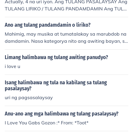
Actually, 4 na uri iyon. Ang TULANG PASALAYSAY Ang
alinghaga upang mas maipahayag ang saloobin ng ma
TULANG LIRIKO / TULANG PANDAMDAMIN Ang TULA
kata. Isang halimbawa nito ay ang mga soneto at mga
NG PATNIGAN Ang TULANG PANDULAAN :)
liriko na naglalarawan ng personal na karanasan at da
Ano ang tulang pandamdamin o liriko?
mdamin.
Mahimig, may musika at tumatalakay sa marubdob na
damdamin. Nasa kategorya nito ang awiting bayan, so
neto, elehiya dalit, pastoral at oda.Halimbawa ng tulan
g liriko o pandamdamin: Soneto ng Buhayni Fernando
Limang halimbawa ng tulang awiting panudyo?
Monleon
i love u
Isang halimbawa ng tula na kabilang sa tulang
pasalaysay?
uri ng pagsasalaysay
Anu-ano ang mga halimbawa ng tulang pasalaysay?
I Love You Gabs Gozon :* From: *Toot*