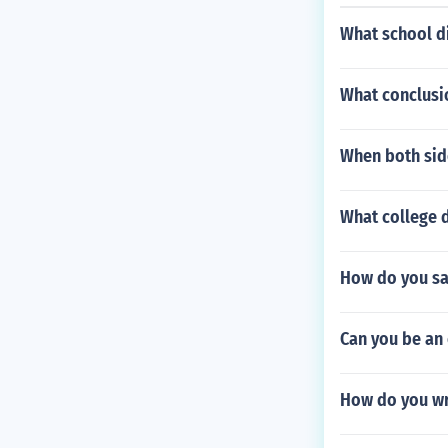
What school di
What conclusi
When both side
What college 
How do you sa
Can you be an 
How do you wr