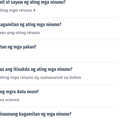
ay karaniwang yari sa mga lokal na materyales tulad ng h
wit at sayaw ng ating mga ninuno?
d dito, ang mga ninuno rin ay gumagamit ng mga accessorie
ting mga ninuno 4
lahas na gawa sa ginto o perlas.
agamitan ng ating mga ninuno?
han ang ating ninuno
tan ng mga yakan?
as ang itinakda ng ating mga ninuno?
ating mga ninuno ay sumusunod sa batas
ng mgra datu noon?
a science
inaunang kagamitan ng mga ninuno?