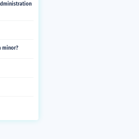
administration
a minor?