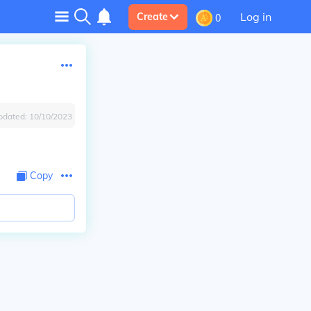
Log in
Create
0
pdated:
10/10/2023
Copy