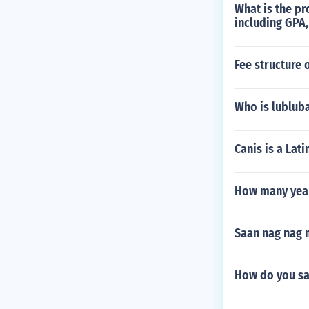
What is the pr
including GPA,
Fee structure 
Who is lublub
Canis is a Lati
How many year
Saan nag nag 
How do you sa