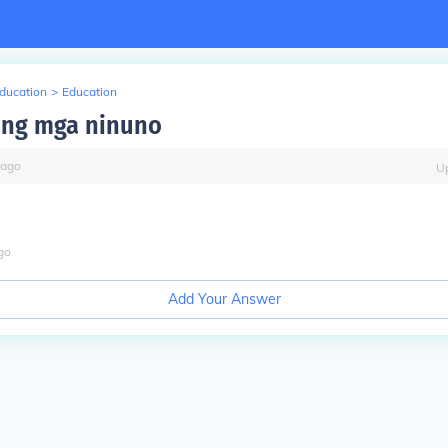
Education
>
Education
 ng mga ninuno
ago
U
go
Add Your Answer