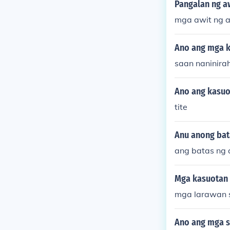
mga kasuotan 
Pangalan ng a
at seda. Buko
mga awit ng a
a salakot at a
Ano ang mga k
saan naninira
Ano ang kasuo
tite
Anu anong bat
ang batas ng 
Mga kasuotan 
mga larawan s
Ano ang mga s