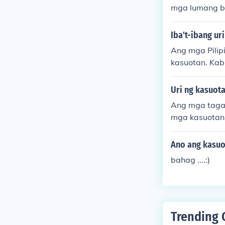
mga lumang b
Iba't-ibang ur
Ang mga Pilipi
kasuotan. Kab
a kalalakihan
g mga pambans
Uri ng kasuot
pesyal na oka
Ang mga taga-
nagsasalamin s
mga kasuotan.
o, tulad ng m
ateryales. An
Ano ang kasuo
ug, ay may mg
bahag ....:)
aniniwala. An
nlan at paman
Trending 