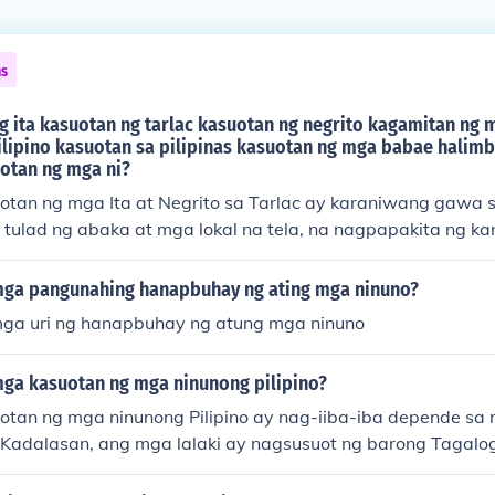
ns
g ita kasuotan ng tarlac kasuotan ng negrito kagamitan ng m
ilipino kasuotan sa pilipinas kasuotan ng mga babae halim
otan ng mga ni?
tan ng mga Ita at Negrito sa Tarlac ay karaniwang gawa 
tulad ng abaka at mga lokal na tela, na nagpapakita ng kan
. Ang mga kasuotan ng mga Pilipino, kabilang ang mga baba
sa rehiyon, ngunit kadalasang mayaman sa kulay at diseny
ga pangunahing hanapbuhay ng ating mga ninuno?
ya at Terno ay tanyag na kasuotan ng mga kababaihan sa Pi
ga uri ng hanapbuhay ng atung mga ninuno
 tulad ng mga palamuti at accessories ay karaniwang gi
 pagpapahayag ng kanilang identidad at kultura.
ga kasuotan ng mga ninunong pilipino?
tan ng mga ninunong Pilipino ay nag-iiba-iba depende sa r
. Kadalasan, ang mga lalaki ay nagsusuot ng barong Tagalo
 ang mga babae naman ay madalas na nakadamit ng saya a