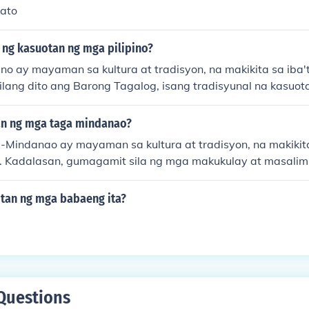
ato
i ng kasuotan ng mga pilipino?
no ay mayaman sa kultura at tradisyon, na makikita sa iba't
ilang dito ang Barong Tagalog, isang tradisyunal na kasuo
, at Baro't Saya, na karaniwang isinusuot ng mga kababaiha
ang kasuotan tulad ng Terno at saya, na madalas ginaga
an ng mga taga mindanao?
syon. Sa bawat rehiyon, may kanya-kanyang bersyon ng m
Mindanao ay mayaman sa kultura at tradisyon, na makikita
a lokal na kultura at pagkakakilanlan.
 Kadalasan, gumagamit sila ng mga makukulay at masalim
ga &quot;barong&quot; at &quot;malong&quot; na gawa sa 
g mga kasuotan ng mga katutubong grupo, gaya ng mga Ma
tan ng mga babaeng ita?
a natatanging simbolo at burda na sumasalamin sa kanilang
g mga ito ay hindi lamang kasuotan kundi simbolo ng kanila
a.
Questions