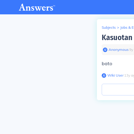
Subjects
>
Jobs & 
Kasuotan
Anonymous
∙
9
y
bato
Wiki User
∙
13
y
a