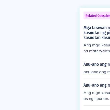
Related Questio
Mga larawan n
kasuotan ng p
kasuotan kasu
Ang mga kasuo
na materyales 
g tradisyonal
-iba depende 
Anu-ano ang m
ang Baro't Sa
anu ano ang m
mga kagamitan
makatulong sa
Anu-ano ang m
Ang mga kasuo
as ng lipunan
chino, habang