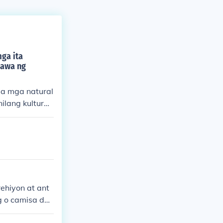
ga ita
bawa ng
sa mga natural
ilang kulturan
e, ay nag-iiba
o. Halimbawa,
lipinas. Ang
nagamit upang
ehiyon at ant
g o camisa de
t blusa. Ang