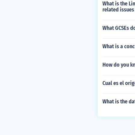
What is the Li
related issue
What GCSEs do
What is a conc
How do you kn
Cual es el ori
What is the da