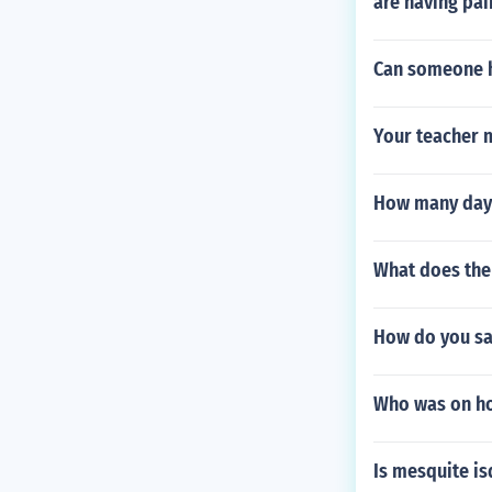
are having pai
Can someone h
Your teacher m
How many days
What does the
How do you sa
Who was on hon
Is mesquite i