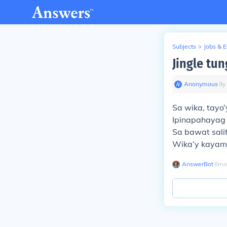
Subjects
>
Jobs & 
Jingle tu
Anonymous
∙
9
y
Sa wika, tayo
Ipinapahayag 
Sa bawat salit
Wika’y kayama
AnswerBot
∙
8
mo