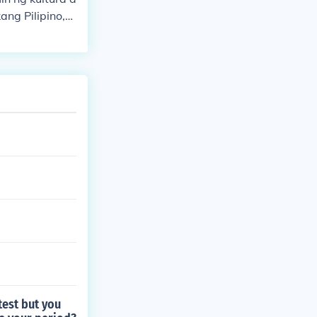
ng Pilipino,
g ating tradis
nagdudulot ng
ong lumingon
saad ng halag
test but you