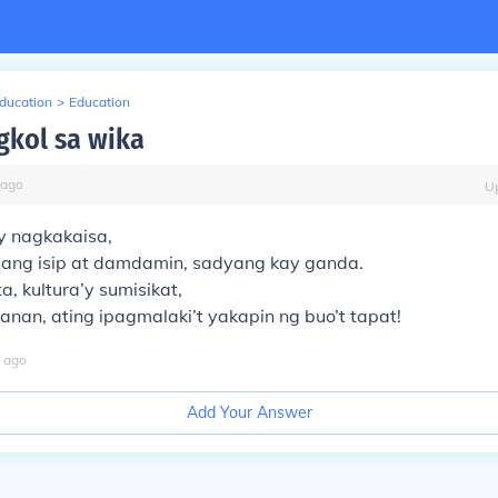
Education
>
Education
ngkol sa wika
ago
U
’y nagkakaisa,
ang isip at damdamin, sadyang kay ganda.
a, kultura’y sumisikat,
nan, ating ipagmalaki’t yakapin ng buo’t tapat!
ago
Add Your Answer