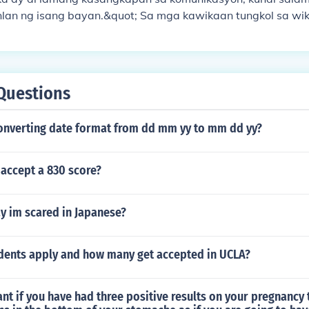
a sa kultura ng Pilipinas.
nlan ng isang bayan.&quot; Sa mga kawikaan tungkol sa wika
nibigyang-diin ang kahalagahan ng wika sa pagpapanatili n
aisa. Ang paggamit at pagpapahalaga sa sariling wika ay 
t pag-unawa sa ating pinagmulan. &quot;Ang hindi marun
ngan ay hindi makararating sa paroroonan,&quot; na nagsa
Questions
 sa ating wika at kultura.
converting date format from dd mm yy to mm dd yy?
 accept a 830 score?
y im scared in Japanese?
ents apply and how many get accepted in UCLA?
nt if you have had three positive results on your pregnancy 