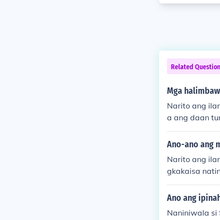
Related Questio
Mga halimbawa
Narito ang il
a ang daan tu
mingon sa pin
nagpapakita n
Ano-ano ang m
Narito ang il
gkakaisa natin
o ay nagpapah
ga Pilipino. 
Ano ang ipina
ka at kultura.
Naniniwala si