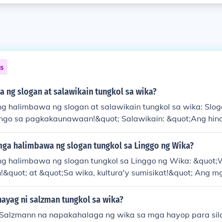
ns
 ng slogan at salawikain tungkol sa wika?
ang halimbawa ng slogan at salawikain tungkol sa wika: Slo
ngo sa pagkakaunawaan!&quot; Salawikain: &quot;Ang hind
anggalingan ay hindi makararating sa paroroonan.&quot; A
g kahalagahan ng wika sa pagkakaisa at pag-unawa sa isa'
ga halimbawa ng slogan tungkol sa Linggo ng Wika?
ang halimbawa ng slogan tungkol sa Linggo ng Wika: &quot;W
!&quot; at &quot;Sa wika, kultura'y sumisikat!&quot; Ang mg
ayag ng kahalagahan ng wika sa ating identidad at pagka
Ang Linggo ng Wika ay pagkakataon upang ipagmalaki ang ati
hayag ni salzman tungkol sa wika?
 Salzmann na napakahalaga ng wika sa mga hayop para si