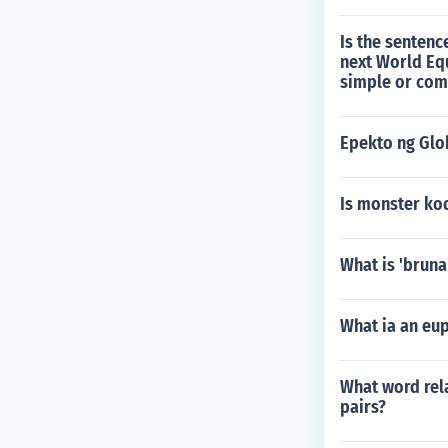
Is the sentenc
next World Eq
simple or co
Epekto ng Glob
Is monster kod
What is 'bruna
What ia an eu
What word rela
pairs?