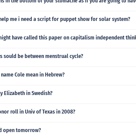
ns in the bottom of your stomache as if you are going to ha
elp me i need a script for puppet show for solar system?
ight have called this paper on capitalism independent thin
 sould be between menstrual cycle?
 name Cole mean in Hebrew?
y Elizabeth in Swedish?
or roll in Univ of Texas in 2008?
sd open tomorrow?