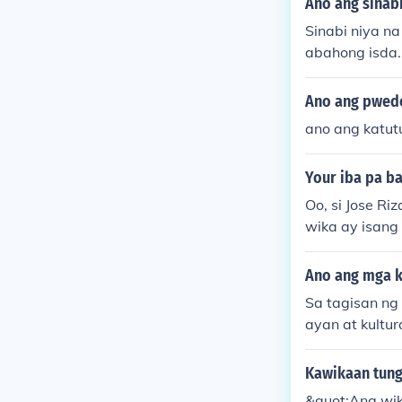
Ano ang sinabi
an tungkol sa 
Sinabi niya n
y.
abahong isda.
Ano ang pwede
ano ang katut
Your iba pa ba
Oo, si Jose R
wika ay isang
niwala siya n
ahalaga sa sa
Ano ang mga k
paggamit ng w
Sa tagisan ng
ayan at kultu
ambansang sim
ngkol sa mga 
Kawikaan tung
ka. Bukod dit
&quot;Ang wik