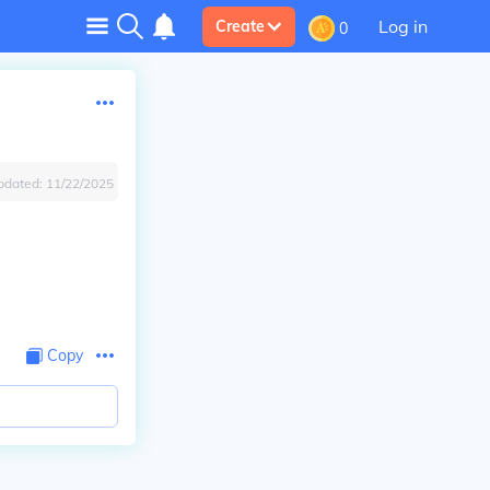
Log in
Create
0
pdated:
11/22/2025
Copy