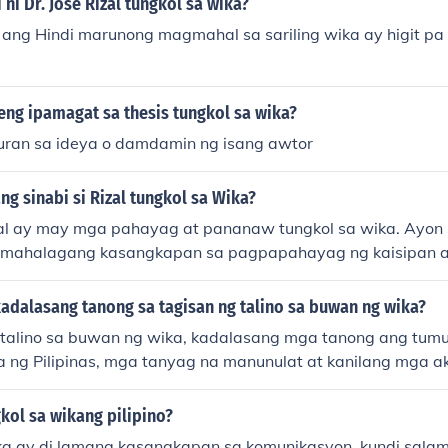
 ni Dr. Jose Rizal tungkol sa wika?
kalikasan upang mapanatili natin ang kabutihang dulot nito
a ang Hindi marunong magmahal sa sariling wika ay higit pa
ng ipamagat sa thesis tungkol sa wika?
uran sa ideya o damdamin ng isang awtor
ng sinabi si Rizal tungkol sa Wika?
izal ay may mga pahayag at pananaw tungkol sa wika. Ayon
 mahalagang kasangkapan sa pagpapahayag ng kaisipan at
a ang pag-unlad ng isang bansa ay nakasalalay sa pag-un
riling wika. Sa kanyang mga akda, itinatampok niya ang k
adalasang tanong sa tagisan ng talino sa buwan ng wika?
ikang Filipino sa pagtuturo at sa pakikipag-ugnayan sa mg
 talino sa buwan ng wika, kadalasang mga tanong ang tumu
ra ng Pilipinas, mga tanyag na manunulat at kanilang mga a
bolo tulad ng wika at watawat. Madalas ding isama ang 
kasabihan, salawikain, at mga tanyag na awitin na may ka
kol sa wikang pilipino?
o, maaaring may mga tanong tungkol sa mga banyagang wik
a ay di lamang kasangkapan sa komunikasyon, kundi salami