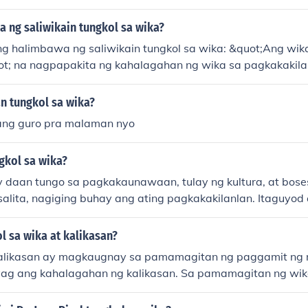
 ng saliwikain tungkol sa wika?
ang halimbawa ng saliwikain tungkol sa wika: &quot;Ang wik
t; na nagpapakita ng kahalagahan ng wika sa pagkakakilan
ang halimbawa ay &quot;Ang hindi marunong lumingon sa p
rarating sa paroroonan,&quot; na nag-uugnay sa kasaysayan
n tungkol sa wika?
 wika. Ang mga saliwikain ito ay nagpapahayag ng yaman 
ang guro pra malaman nyo
 buhay at pagkatao.
gkol sa wika?
 daan tungo sa pagkakaunawaan, tulay ng kultura, at bose
alita, nagiging buhay ang ating pagkakakilanlan. Itaguyod 
akaiba-iba!&quot;
l sa wika at kalikasan?
alikasan ay magkaugnay sa pamamagitan ng paggamit ng 
ag ang kahalagahan ng kalikasan. Sa pamamagitan ng wik
nawa at kahalagahan sa kalikasan, na nagbibigay daan s
alaga sa ating kapaligiran. Mahalaga ang wika sa pagsasa