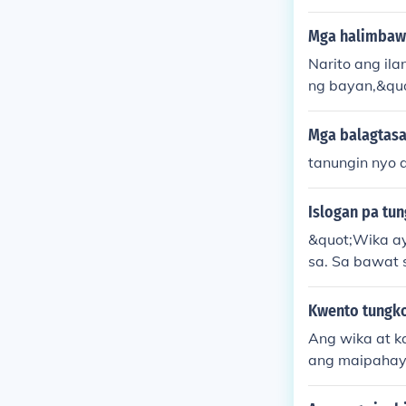
Mga halimbawa
Narito ang il
ng bayan,&quo
ipunan. Isa p
ay hindi maka
Mga balagtasa
a paggamit ng
tanungin nyo 
wika sa ating
Islogan pa tun
&quot;Wika ay
sa. Sa bawat s
uyod ang pagk
Kwento tungko
Ang wika at k
ang maipahay
tayo ng pag-u
ga at pangang