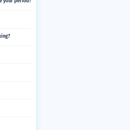
ve your period?
king?