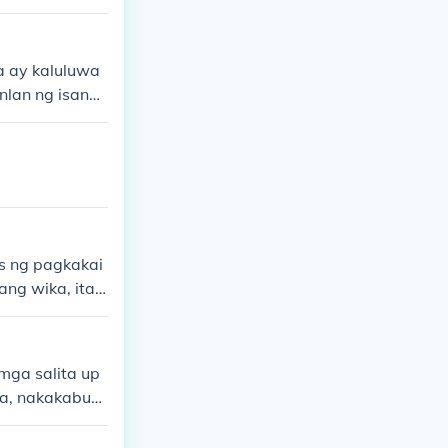
a ay kaluluwa
lan ng isang l
inanggalingan
 at kultura s
at halaga ng
s ng pagkakai
ang wika, itag
mga salita up
a, nakakabuo
a pagpapahala
lin ng kaalam