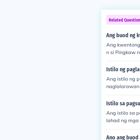
Related Questio
Ang buod ng k
Ang kwentong 
n si Pingkaw 
aglalakbay, n
ito, patuloy 
Istilo ng pagl
ng halaga ng 
Ang istilo ng 
ay. Sa huli, n
naglalarawan 
an. Sa pamama
a’t isa, na ka
Istilo sa pags
apakita ng li
Ang istilo sa 
an ng tauhan.
lahad ng mga 
alimuot na kal
an at sitwasyo
ng lipunan at
Ano ang buod