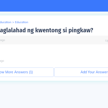
Education
>
Education
 paglalahad ng kwentong si pingkaw?
ago
U
ago
ow More Answers (
1
)
Add Your Answer