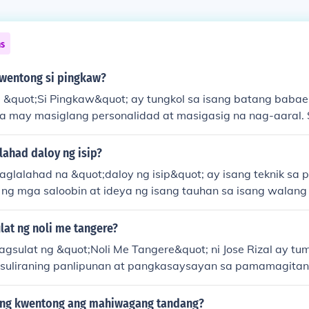
ns
wentong si pingkaw?
&quot;Si Pingkaw&quot; ay tungkol sa isang batang baba
na may masiglang personalidad at masigasig na nag-aaral.
akatagpo siya ng iba't ibang pagsubok at hamon, ngunit sa
siyang nagpakita ng determinasyon at katatagan. Ang kwent
alahad daloy ng isip?
pagsusumikap at positibong pananaw sa kabila ng mga kah
paglalahad na &quot;daloy ng isip&quot; ay isang teknik sa 
aging inspirasyon si Pingkaw sa kanyang mga kaibigan at pa
ng mga saloobin at ideya ng isang tauhan sa isang walang
raang ito, ang mga kaisipan ay nag-uugnayan at naglalak
dalasang nagiging mas personal at emosyonal. Ang ganitong 
ulat ng noli me tangere?
kas na daloy ng pag-iisip at nararamdaman, na nagbibigay-d
pagsulat ng &quot;Noli Me Tangere&quot; ni Jose Rizal ay tu
 Madalas itong ginagamit sa modernong literatura upang ip
suliraning panlipunan at pangkasaysayan sa pamamagitan
agayan ng isipan ng tao.
n. Ito ay malalim at mapanuri, na nagbibigay-diin sa kritika
 pagpapakita ng mga pang-aapi at katiwalian sa panahon n
 ng kwentong ang mahiwagang tandang?