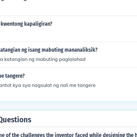
kwentong kapaligiran?
atangian ng isang mabuting mananaliksik?
a katangian ng mabuting paglalahad
 me tangere?
mantot kya sya nagsulat ng noli me tangere
Questions
 of the challenges the inventor faced while designing the h