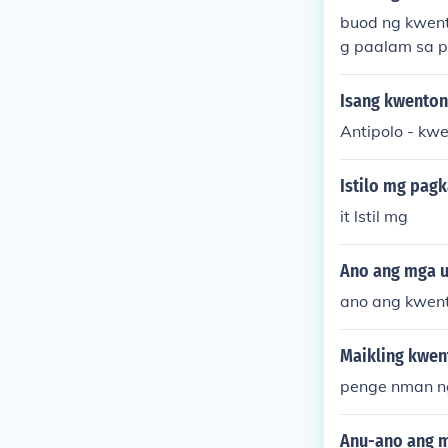
ng Espanyol sa
buod ng kwen
g paalam sa 
a Tuyong Ilan
atuang mga ka
Isang kwenton
wa ng kwento
Antipolo - kw
Istilo mg pag
it lstil mg
Ano ang mga u
ano ang kwen
Maikling kwen
penge nman ng
Anu-ano ang mg