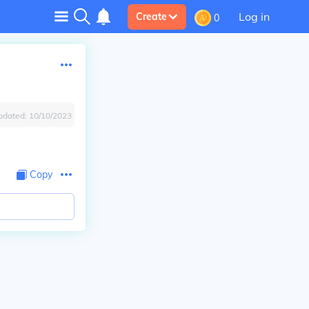
Log in
Create
0
pdated:
10/10/2023
Copy