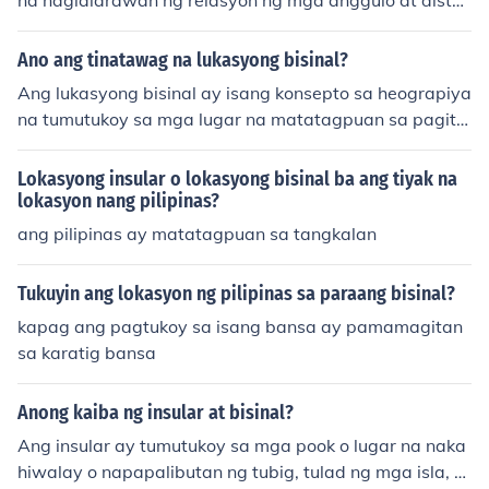
na naglalarawan ng relasyon ng mga anggulo at dista
nsya ng mga puntos sa isang bisinal na linya. Sa kontek
sto ng mga bisinal, ito ay tumutukoy sa mga anggulo n
Ano ang tinatawag na lukasyong bisinal?
a nabuo sa pagitan ng bisinal na linya at ng mga linya
Ang lukasyong bisinal ay isang konsepto sa heograpiya
na nag-uugnay sa mga punto sa espasyo. Ang pag-aa
na tumutukoy sa mga lugar na matatagpuan sa pagita
ral nito ay mahalaga sa mga aplikasyon tulad ng arkite
n ng dalawang mahalagang lokasyon o rehiyon. Karani
ktura at engineering, kung saan ang wastong pagsukat
wan, ang mga bisinal na lokasyon ay may estratehikon
Lokasyong insular o lokasyong bisinal ba ang tiyak na
ng anggulo at distansya ay kinakailangan.
g kahalagahan sa kalakalan, transportasyon, at komun
lokasyon nang pilipinas?
ikasyon. Halimbawa, ang mga lungsod o bayan na nas
ang pilipinas ay matatagpuan sa tangkalan
a kahabaan ng mga pangunahing daan o ilog ay maaa
ring ituring na mga lukasyong bisinal. Ang ganitong uri
Tukuyin ang lokasyon ng pilipinas sa paraang bisinal?
ng lokasyon ay madalas na nagiging sentro ng aktibida
kapag ang pagtukoy sa isang bansa ay pamamagitan
d at pag-unlad.
sa karatig bansa
Anong kaiba ng insular at bisinal?
Ang insular ay tumutukoy sa mga pook o lugar na naka
hiwalay o napapalibutan ng tubig, tulad ng mga isla, s