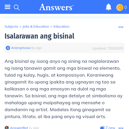
0
Subjects
>
Jobs & Education
>
Education
Isalarawan ang bisinal
Anonymous
∙
9
y
ago
Updated:
7/25/2025
Ang bisinal ay isang anyo ng sining na naglalarawan
ng isang tanawin gamit ang mga biswal na elemento,
tulad ng kulay, hugis, at komposisyon. Karaniwang
ginagamit ito upang ipakita ang ugnayan ng tao sa
kalikasan o ang mga emosyon na dulot ng mga
tanawin. Sa bisinal, ang mga detalye at simbolismo ay
mahalaga upang maipahayag ang mensahe o
damdamin ng artist. Madalas itong ginagamit sa
pintura, litrato, at iba pang anyo ng visual arts.
AnswerBot
∙
1
y
ago
Copy